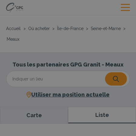
Accueil
>
Où acheter
>
Île-de-France
>
Seine-et-Marne
>
Meaux
Tous les partenaires GPG Granit - Meaux
Utiliser ma position actuelle
Liste
Carte