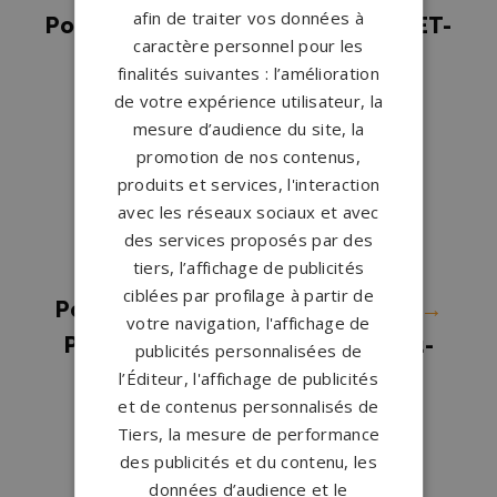
afin de traiter vos données à
Pompes funèbres MORET-LOING-ET-
caractère personnel pour les
ORVANNE
→
finalités suivantes : l’amélioration
Pompes funèbres Nangis
→
de votre expérience utilisateur, la
mesure d’audience du site, la
Pompes funèbres Ozoir-la-
promotion de nos contenus,
Ferrière
→
produits et services, l'interaction
Pompes funèbres Pontault
avec les réseaux sociaux et avec
Combault
→
des services proposés par des
tiers, l’affichage de publicités
Pompes funèbres Provins
→
ciblées par profilage à partir de
Pompes funèbres Roissy-en-Brie
→
votre navigation, l'affichage de
Pompes funèbres Saint-Fargeau-
publicités personnalisées de
Ponthierry
→
l’Éditeur, l'affichage de publicités
et de contenus personnalisés de
Pompes funèbres Serris
→
Tiers, la mesure de performance
Pompes funèbres Tournan-en-
des publicités et du contenu, les
Brie
→
données d’audience et le