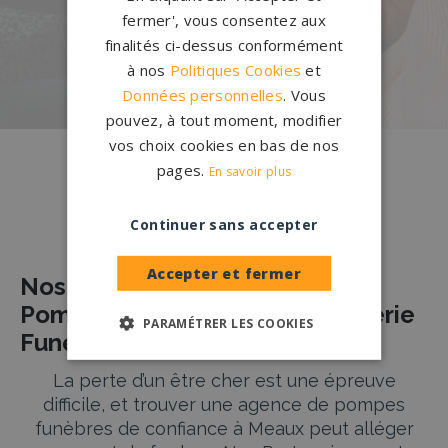
notre configurateur 3D en ligne.
fermer', vous consentez aux
finalités ci-dessus conformément
PERSONNALISEZ VOTRE MONUMENT
à nos
Politiques Cookies
et
Données personnelles
. Vous
pouvez, à tout moment, modifier
vos choix cookies en bas de nos
pages.
En savoir plus
Nos pierres tombales à Meaux
Continuer sans accepter
Accepter et fermer
Nos Partenaires Agences de
Pompes Funèbres et de Marbrerie
PARAMÉTRER LES COOKIES
Funéraire à Meaux
La perte d’un être cher est une épreuve
difficile, et trouver une agence de pompes
funèbres de confiance à Meaux peut alléger