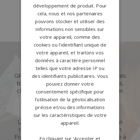
développement de produit. Pour
Pompes funèbres Villeparisis
→
cela, nous et nos partenaires
Pompes funèbres Voulx
→
pouvons stocker et utiliser des
informations non sensibles sur
votre appareil, comme des
cookies ou l'identifiant unique de
votre appareil, et traitons vos
Des pierres tombales uniques et
données à caractère personnel
originales
telles que votre adresse IP ou
GPG Granit offre un large choix de pierres
des identifiants publicitaires. Vous
tombales en granit de styles modernes,
pouvez donner votre
classiques ou originales à personnaliser.
consentement spécifique pour
l’utilisation de la géolocalisation
DÉCOUVREZ NOTRE CATALOGUE
précise et/ou des informations
Accompagnement sur-mesure
sur les caractéristiques de votre
Un accompagnement sur mesure et un
appareil.
réseau de 1200 partenaires partout en
France. Personnalisation avancée grâce à
En cliquant sur 'Accepter et