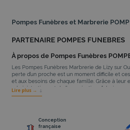
Pompes Funèbres et Marbrerie PO
PARTENAIRE POMPES FUNEBRES
À propos de Pompes Funèbres POM
Les Pompes Funèbres Marbrerie de Lizy sur Our
perte d’un proche est un moment difficile et ce
et aux besoins de chaque famille. Grâce à leur
administratives et de l’organisation d’obsèque
Lire plus
→
Services de POMPES FUNÈBRES MAR
Organisation d’obsèques
Conception
L’organisation d’obsèques peut sembler compliq
française