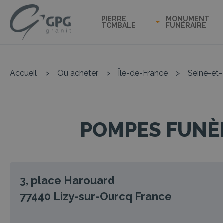
PIERRE
MONUMENT
TOMBALE
FUNÉRAIRE
Accueil
>
Où acheter
>
Île-de-France
>
Seine-et
POMPES FUNÈB
3, place Harouard
77440
Lizy-sur-Ourcq
France