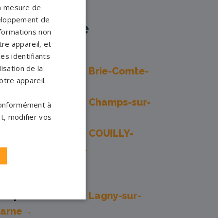
 la mesure de
veloppement de
à proximité
nformations non
re appareil, et
es identifiants
isation de la
ompes funèbres -
Brie-Comte-
otre appareil.
obert→
ompes funèbres -
Champs-sur-
 conformément à
arne→
t, modifier vos
ompes funèbres -
COUILLY-
ONT-AUX-DAMES→
ompes funèbres -
ontainebleau→
ompes funèbres -
Lagny-sur-
arne→