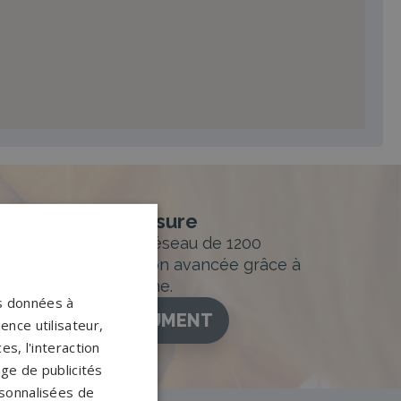
nement sur-mesure
sur mesure et un réseau de 1200
ance. Personnalisation avancée grâce à
figurateur 3D en ligne.
os données à
ISEZ VOTRE MONUMENT
ence utilisateur,
s, l'interaction
age de publicités
ersonnalisées de