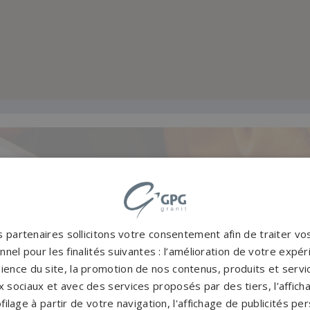
Accompag
es et originales
Un accompagnement 
rres tombales en granit de
partenaires partout en Fr
inales à personnaliser.
notre con
 partenaires sollicitons votre consentement afin de traiter v
CATALOGUE
PERSONNAL
nel pour les finalités suivantes : l’amélioration de votre expéri
ience du site, la promotion de nos contenus, produits et service
 sociaux et avec des services proposés par des tiers, l’affich
filage à partir de votre navigation, l'affichage de publicités p