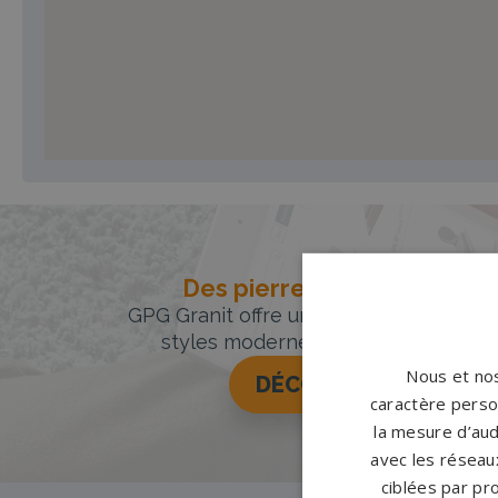
Des pierres tombales uniqu
GPG Granit offre un large choix de pie
styles modernes, classiques ou orig
Nous et nos
DÉCOUVREZ NOTRE 
caractère person
la mesure d’aud
avec les réseaux
ciblées par pro