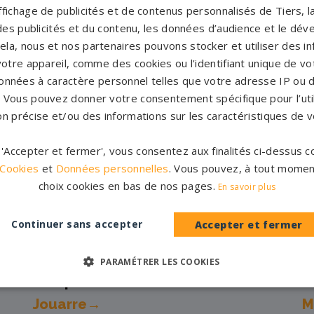
'affichage de publicités et de contenus personnalisés de Tiers,
es publicités et du contenu, les données d’audience et le dé
 et marbriers partenaires 
cela, nous et nos partenaires pouvons stocker et utiliser des i
votre appareil, comme des cookies ou l'identifiant unique de vot
onnées à caractère personnel telles que votre adresse IP ou d
s. Vous pouvez donner votre consentement spécifique pour l’util
Pompes funèbres -
Bray-sur-
P
on précise et/ou des informations sur les caractéristiques de v
Seine→
R
Pompes funèbres -
Champagne-
P
r 'Accepter et fermer', vous consentez aux finalités ci-dessus
sur-Seine→
M
 Cookies
et
Données personnelles
. Vous pouvez, à tout momen
choix cookies en bas de nos pages.
En savoir plus
Pompes funèbres -
Combs-la-
P
Ville→
P
Continuer sans accepter
Accepter et fermer
s→
Pompes funèbres -
Cucharmoy→
P
F
PARAMÉTRER LES COOKIES
Pompes funèbres -
La Ferté-sous-
P
Jouarre→
M