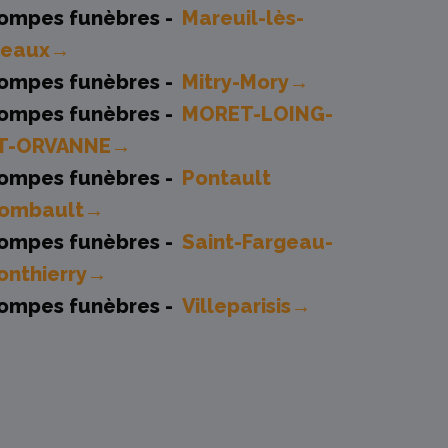
ompes funèbres -
Mareuil-lès-
eaux→
ompes funèbres -
Mitry-Mory→
ompes funèbres -
MORET-LOING-
T-ORVANNE→
ompes funèbres -
Pontault
ombault→
ompes funèbres -
Saint-Fargeau-
onthierry→
ompes funèbres -
Villeparisis→