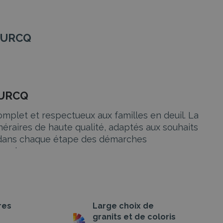
OURCQ
OURCQ
plet et respectueux aux familles en deuil. La
néraires de haute qualité, adaptés aux souhaits
er dans chaque étape des démarches
ension.
res
Large choix de
in. Les Pompes Funèbres Marbrerie de Lizy sur
granits et de coloris