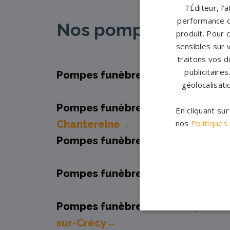
l’Éditeur, l
performance d
Nos pompes funèbres
produit. Pour 
sensibles sur 
traitons vos d
publicitaire
Pompes funèbres -
Avon→
géolocalisati
Pompes funèbres -
Brou-sur-
En cliquant su
Chantereine→
nos
Politiques
Pompes funèbres -
Chelles→
Pompes funèbres -
Coulommier
Pompes funèbres -
La Chapelle-
sur-Crécy→