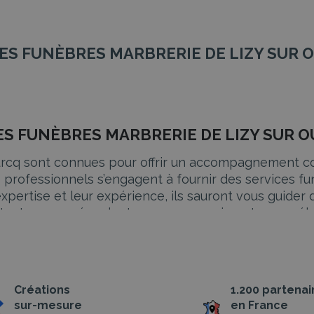
MPES FUNÈBRES MARBRERIE DE LIZY SUR 
PES FUNÈBRES MARBRERIE DE LIZY SUR 
cq sont connues pour offrir un accompagnement com
s professionnels s’engagent à fournir des services fu
 expertise et leur expérience, ils sauront vous guid
s, tout en vous épaulant avec compassion et compréh
BRERIE DE LIZY SUR OURCQ
Créations
1.200 partenai
uée, surtout lorsque l’on est submergé par le chagr
sur-mesure
en France