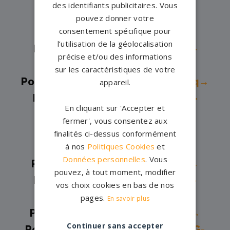
des identifiants publicitaires. Vous
Pompes funèbres -
Lagny-sur-
pouvez donner votre
consentement spécifique pour
Marne→
l’utilisation de la géolocalisation
Pompes funèbres -
Le Mée-sur-
précise et/ou des informations
Seine→
sur les caractéristiques de votre
Pompes funèbres -
Lizy-sur-Ourcq→
appareil.
Pompes funèbres -
Mareuil-lès-
En cliquant sur 'Accepter et
Meaux→
fermer', vous consentez aux
Pompes funèbres -
Meaux→
finalités ci-dessus conformément
à nos
Politiques Cookies
et
Pompes funèbres -
Melun→
Données personnelles
. Vous
Pompes funèbres -
Mitry-Mory→
pouvez, à tout moment, modifier
Pompes funèbres -
Montereau-
vos choix cookies en bas de nos
Fault-Yonne→
pages.
En savoir plus
Pompes funèbres -
Montévrain→
Continuer sans accepter
Pompes funèbres -
MORET-LOING-