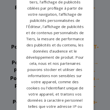
tiers, l’affichage de publicités
Pompes funèbres -
Champs-sur-
ciblées par profilage à partir de
votre navigation, l'affichage de
Marne→
publicités personnalisées de
Pompes funèbres -
Chelles→
l’Éditeur, l'affichage de publicités
Pompes funèbres -
Combs-la-
et de contenus personnalisés de
Ville→
Tiers, la mesure de performance
des publicités et du contenu, les
Pompes funèbres -
COUILLY-PONT-
données d’audience et le
AUX-DAMES→
développement de produit. Pour
Pompes funèbres -
Coulommiers→
cela, nous et nos partenaires
pouvons stocker et utiliser des
Pompes funèbres -
Cucharmoy→
informations non sensibles sur
Pompes funèbres -
Fontainebleau→
votre appareil, comme des
Pompes funèbres -
La Chapelle-
cookies ou l'identifiant unique de
sur-Crécy→
votre appareil, et traitons vos
données à caractère personnel
Pompes funèbres -
La Ferté-sous-
telles que votre adresse IP ou
Jouarre→