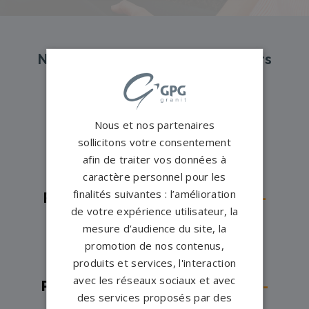
Nos pompes funèbres et marbriers
partenaires à proximité
Nous et nos partenaires
Pompes funèbres -
Avon→
sollicitons votre consentement
Pompes funèbres -
Bray-sur-
afin de traiter vos données à
Seine→
caractère personnel pour les
finalités suivantes : l’amélioration
Pompes funèbres -
Brie-Comte-
de votre expérience utilisateur, la
Robert→
mesure d’audience du site, la
Pompes funèbres -
Brou-sur-
promotion de nos contenus,
produits et services, l'interaction
Chantereine→
avec les réseaux sociaux et avec
Pompes funèbres -
Champagne-
des services proposés par des
sur-Seine→