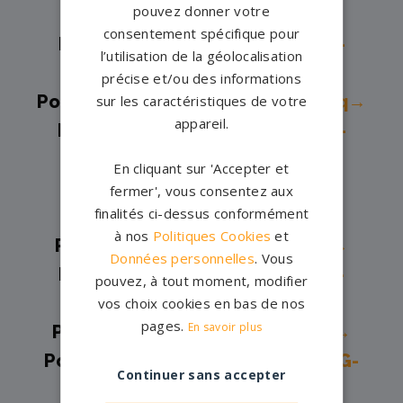
pouvez donner votre
Marne→
consentement spécifique pour
Pompes funèbres -
Le Mée-sur-
l’utilisation de la géolocalisation
Seine→
précise et/ou des informations
Pompes funèbres -
Lizy-sur-Ourcq→
sur les caractéristiques de votre
appareil.
Pompes funèbres -
Mareuil-lès-
Meaux→
En cliquant sur 'Accepter et
Pompes funèbres -
Meaux→
fermer', vous consentez aux
finalités ci-dessus conformément
Pompes funèbres -
Melun→
à nos
Politiques Cookies
et
Pompes funèbres -
Mitry-Mory→
Données personnelles
. Vous
Pompes funèbres -
Montereau-
pouvez, à tout moment, modifier
Fault-Yonne→
vos choix cookies en bas de nos
pages.
En savoir plus
Pompes funèbres -
Montévrain→
Pompes funèbres -
MORET-LOING-
Continuer sans accepter
ET-ORVANNE→