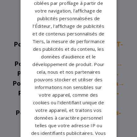
ciblées par profilage à partir de
Marne→
votre navigation, l'affichage de
Pompes funèbres -
Chelles→
publicités personnalisées de
Pompes funèbres -
Combs-la-
l’Éditeur, l'affichage de publicités
et de contenus personnalisés de
Ville→
Tiers, la mesure de performance
Pompes funèbres -
COUILLY-PONT-
des publicités et du contenu, les
AUX-DAMES→
données d’audience et le
Pompes funèbres -
Coulommiers→
développement de produit. Pour
cela, nous et nos partenaires
Pompes funèbres -
Cucharmoy→
pouvons stocker et utiliser des
Pompes funèbres -
Fontainebleau→
informations non sensibles sur
Pompes funèbres -
La Chapelle-
votre appareil, comme des
cookies ou l'identifiant unique de
sur-Crécy→
votre appareil, et traitons vos
Pompes funèbres -
La Ferté-sous-
données à caractère personnel
Jouarre→
telles que votre adresse IP ou
Pompes funèbres -
Lagny-sur-
des identifiants publicitaires. Vous