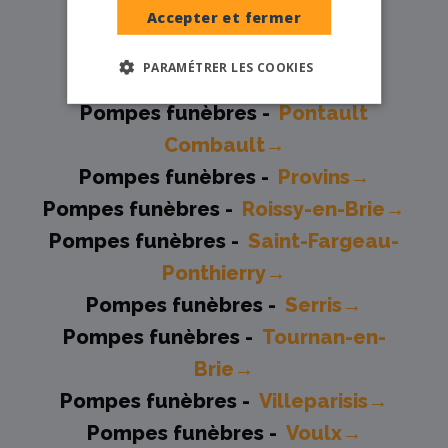
Pompes funèbres -
Nangis→
Accepter et fermer
Pompes funèbres -
Ozoir-la-
PARAMÉTRER LES COOKIES
Ferrière→
Pompes funèbres -
Pontault
Combault→
Pompes funèbres -
Provins→
Pompes funèbres -
Roissy-en-Brie→
Pompes funèbres -
Saint-Fargeau-
Ponthierry→
Pompes funèbres -
Serris→
Pompes funèbres -
Tournan-en-
Brie→
Pompes funèbres -
Villeparisis→
Pompes funèbres -
Voulx→