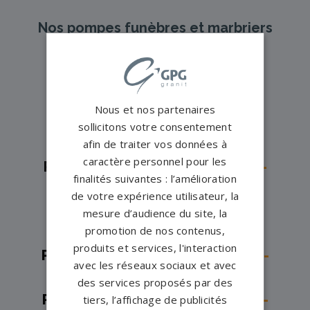
Nos pompes funèbres et marbriers
partenaires à proximité
Pompes funèbres -
Avon→
Nous et nos partenaires
Pompes funèbres -
Bray-sur-
sollicitons votre consentement
Seine→
afin de traiter vos données à
caractère personnel pour les
Pompes funèbres -
Brie-Comte-
finalités suivantes : l’amélioration
Robert→
de votre expérience utilisateur, la
Pompes funèbres -
Brou-sur-
mesure d’audience du site, la
promotion de nos contenus,
Chantereine→
produits et services, l'interaction
Pompes funèbres -
Champagne-
avec les réseaux sociaux et avec
sur-Seine→
des services proposés par des
Pompes funèbres -
Champs-sur-
tiers, l’affichage de publicités