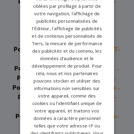
Pompes funèbres -
Champs-sur-
ciblées par profilage à partir de
Marne→
votre navigation, l'affichage de
Pompes funèbres -
Chelles→
publicités personnalisées de
l’Éditeur, l'affichage de publicités
Pompes funèbres -
Combs-la-
et de contenus personnalisés de
Ville→
Tiers, la mesure de performance
Pompes funèbres -
COUILLY-PONT-
des publicités et du contenu, les
données d’audience et le
AUX-DAMES→
développement de produit. Pour
Pompes funèbres -
Coulommiers→
cela, nous et nos partenaires
Pompes funèbres -
Cucharmoy→
pouvons stocker et utiliser des
Pompes funèbres -
Fontainebleau→
informations non sensibles sur
votre appareil, comme des
Pompes funèbres -
La Chapelle-
cookies ou l'identifiant unique de
sur-Crécy→
votre appareil, et traitons vos
Pompes funèbres -
La Ferté-sous-
données à caractère personnel
Jouarre→
telles que votre adresse IP ou
des identifiants publicitaires. Vous