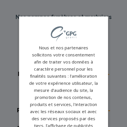
Nos pompes funèbres et marbriers
partenaires à proximité
Pompes funèbres -
Avon→
Nous et nos partenaires
sollicitons votre consentement
Pompes funèbres -
Bray-sur-
afin de traiter vos données à
Seine→
caractère personnel pour les
Pompes funèbres -
Brie-Comte-
finalités suivantes : l’amélioration
Robert→
de votre expérience utilisateur, la
mesure d’audience du site, la
Pompes funèbres -
Brou-sur-
promotion de nos contenus,
Chantereine→
produits et services, l'interaction
Pompes funèbres -
Champagne-
avec les réseaux sociaux et avec
des services proposés par des
sur-Seine→
tiers, l’affichage de publicités