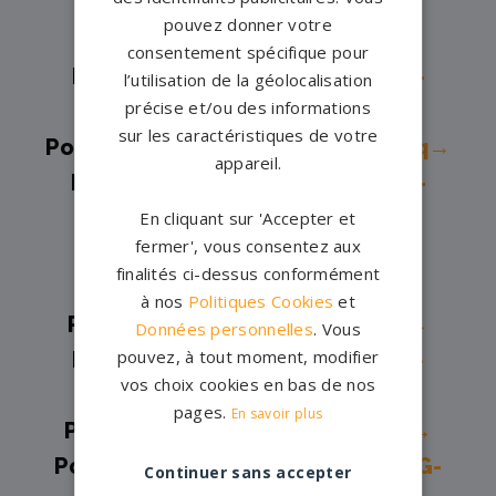
Pompes funèbres -
Lagny-sur-
pouvez donner votre
Marne→
consentement spécifique pour
Pompes funèbres -
Le Mée-sur-
l’utilisation de la géolocalisation
précise et/ou des informations
Seine→
sur les caractéristiques de votre
Pompes funèbres -
Lizy-sur-Ourcq→
appareil.
Pompes funèbres -
Mareuil-lès-
Meaux→
En cliquant sur 'Accepter et
fermer', vous consentez aux
Pompes funèbres -
Meaux→
finalités ci-dessus conformément
Pompes funèbres -
Melun→
à nos
Politiques Cookies
et
Pompes funèbres -
Mitry-Mory→
Données personnelles
. Vous
pouvez, à tout moment, modifier
Pompes funèbres -
Montereau-
vos choix cookies en bas de nos
Fault-Yonne→
pages.
En savoir plus
Pompes funèbres -
Montévrain→
Pompes funèbres -
MORET-LOING-
Continuer sans accepter