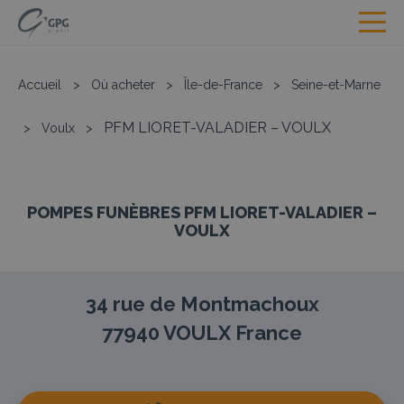
Accueil
>
Où acheter
>
Île-de-France
>
Seine-et-Marne
PFM LIORET-VALADIER – VOULX
>
Voulx
>
POMPES FUNÈBRES PFM LIORET-VALADIER –
VOULX
34 rue de Montmachoux
77940
VOULX
France