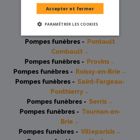
ET-ORVANNE→
Accepter et fermer
Pompes funèbres -
Nangis→
Pompes funèbres -
Ozoir-la-
PARAMÉTRER LES COOKIES
Ferrière→
Pompes funèbres -
Pontault
Combault→
Pompes funèbres -
Provins→
Pompes funèbres -
Roissy-en-Brie→
Pompes funèbres -
Saint-Fargeau-
Ponthierry→
Pompes funèbres -
Serris→
Pompes funèbres -
Tournan-en-
Brie→
Pompes funèbres -
Villeparisis→