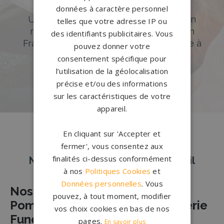
Accompagnement sur-mesure
données à caractère personnel
Un accompagnement sur mesure et un
telles que votre adresse IP ou
réseau de 1200 partenaires partout en
des identifiants publicitaires. Vous
France. Personnalisation avancée grâce à
pouvez donner votre
notre configurateur 3D en ligne.
consentement spécifique pour
l’utilisation de la géolocalisation
PERSONNALISEZ VOTRE MONUMENT
précise et/ou des informations
sur les caractéristiques de votre
appareil.
En cliquant sur 'Accepter et
fermer', vous consentez aux
finalités ci-dessus conformément
Nos pierres tombales à Argenteuil
à nos
Politiques Cookies
et
Données personnelles
. Vous
Nos Partenaires Agences de
pouvez, à tout moment, modifier
Pompes Funèbres et de Marbrerie
vos choix cookies en bas de nos
Funéraire à ARGENTEUIL
pages.
En savoir plus