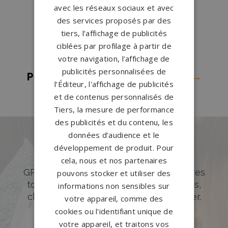
avec les réseaux sociaux et avec
Montmorency
→
des services proposés par des
Pompes funèbres ST LEU LA
tiers, l’affichage de publicités
FORET
→
ciblées par profilage à partir de
votre navigation, l'affichage de
Pompes funèbres Taverny
→
publicités personnalisées de
Pompes funèbres Villiers-le-Bel
→
l’Éditeur, l'affichage de publicités
et de contenus personnalisés de
Tiers, la mesure de performance
des publicités et du contenu, les
données d’audience et le
Des pierres tombales uniques et
développement de produit. Pour
originales
cela, nous et nos partenaires
GPG Granit offre un large choix de pierres
pouvons stocker et utiliser des
tombales en granit de styles modernes,
informations non sensibles sur
classiques ou originales à personnaliser.
votre appareil, comme des
cookies ou l'identifiant unique de
DÉCOUVREZ NOTRE CATALOGUE
votre appareil, et traitons vos