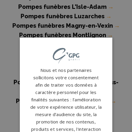
Pompes funèbres L'Isle-Adam
→
Pompes funèbres Luzarches
→
Pompes funèbres Magny-en-Vexin
→
Pompes funèbres Montlignon
→
Pompes funèbres
MONTMORENCY
→
Pompes funèbres OSNY
→
Nous et nos partenaires
Pompes funèbres Pontoise
→
sollicitons votre consentement
Pompes funèbres Saint-Brice-sous-
afin de traiter vos données à
Forêt
→
caractère personnel pour les
finalités suivantes : l’amélioration
Pompes funèbres Saint-Gratien
→
de votre expérience utilisateur, la
Pompes funèbres Sannois
→
mesure d’audience du site, la
Pompes funèbres Sarcelles
→
promotion de nos contenus,
Pompes funèbres Soisy-sous-
produits et services, l'interaction