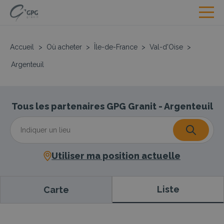
Accueil
>
Où acheter
>
Île-de-France
>
Val-d'Oise
>
Argenteuil
Tous les partenaires GPG Granit - Argenteuil
Utiliser ma position actuelle
Liste
Carte