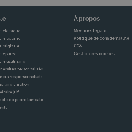
ue
À propos
Mentions légales
e classique
Politique de confidentialité
le moderne
CGV
e originale
Gestion des cookies
le épurée
le musulmane
néraires personnalisés
néraires personnalisés
éraire chrétien
raire juif
dèle de pierre tombale
nits