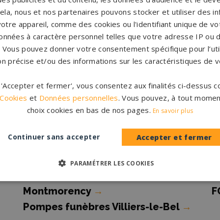
Pompes funèbres Ermont
→
P
cela, nous et nos partenaires pouvons stocker et utiliser des i
votre appareil, comme des cookies ou l'identifiant unique de vot
Pompes funèbres Franconville
→
P
onnées à caractère personnel telles que votre adresse IP ou d
G
s. Vous pouvez donner votre consentement spécifique pour l’util
on précise et/ou des informations sur les caractéristiques de v
Pompes funèbres Goussainville
→
P
Pompes funèbres Magny-en-
P
r 'Accepter et fermer', vous consentez aux finalités ci-dessus
Vexin
→
 Cookies
et
Données personnelles
. Vous pouvez, à tout momen
choix cookies en bas de nos pages.
Pompes funèbres OSNY
→
P
En savoir plus
Continuer sans accepter
Accepter et fermer
Pompes funèbres Saint-Gratien
→
P
PARAMÉTRER LES COOKIES
Pompes funèbres Soisy-sous-
P
Montmorency
→
F
Pompes funèbres Villiers-le-Bel
→