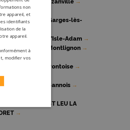
ompes funèbres Ézanville
→
nformations non
re appareil, et
ompes funèbres Garges-lès-
es identifiants
onesse
→
isation de la
otre appareil.
ompes funèbres L'Isle-Adam
→
ompes funèbres Montlignon
→
 conformément à
t, modifier vos
ompes funèbres Pontoise
→
ompes funèbres Sannois
→
ompes funèbres ST LEU LA
ORET
→