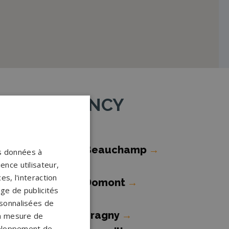
e MONTMORENCY
ompes funèbres Beauchamp
→
os données à
ence utilisateur,
s, l'interaction
ompes funèbres Domont
→
age de publicités
ersonnalisées de
ompes funèbres Éragny
→
 la mesure de
veloppement de