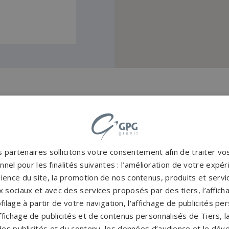
es et marbriers autour d
Pompes funèbres Arnouville-les-
P
 partenaires sollicitons votre consentement afin de traiter v
nel pour les finalités suivantes : l’amélioration de votre expéri
gonesse
→
ience du site, la promotion de nos contenus, produits et service
Pompes funèbres Deuil-la-Barre
→
P
 sociaux et avec des services proposés par des tiers, l’affich
filage à partir de votre navigation, l'affichage de publicités p
Pompes funèbres ECOUEN
→
P
'affichage de publicités et de contenus personnalisés de Tiers,
es publicités et du contenu, les données d’audience et le dé