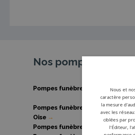
Nos pompes funèbr
Pompes funèbres Argenteuil
→
Nous et nos
caractère person
la mesure d’aud
Pompes funèbres Beaumont-sur-
avec les réseaux
Oise
→
ciblées par pro
Pompes funèbres Eaubonne
→
l’Éditeur, l
performance d