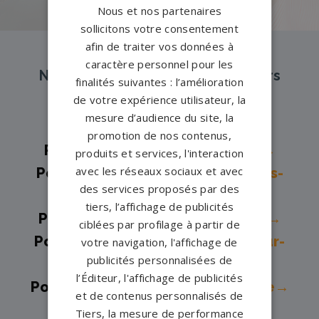
Nous et nos partenaires
sollicitons votre consentement
afin de traiter vos données à
caractère personnel pour les
Nos pompes funèbres et marbriers
finalités suivantes : l’amélioration
partenaires à proximité
de votre expérience utilisateur, la
mesure d’audience du site, la
promotion de nos contenus,
Pompes funèbres -
Argenteuil→
produits et services, l'interaction
avec les réseaux sociaux et avec
Pompes funèbres -
Arnouville-les-
des services proposés par des
gonesse→
tiers, l’affichage de publicités
Pompes funèbres -
Beauchamp→
ciblées par profilage à partir de
Pompes funèbres -
Beaumont-sur-
votre navigation, l'affichage de
publicités personnalisées de
Oise→
l’Éditeur, l'affichage de publicités
Pompes funèbres -
Deuil-la-Barre→
et de contenus personnalisés de
Pompes funèbres -
Domont→
Tiers, la mesure de performance