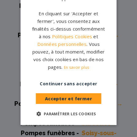
Pompes funèbres -
Luzarches→
En cliquant sur 'Accepter et
Pompes funèbres -
Magny-en-
fermer', vous consentez aux
Vexin→
finalités ci-dessus conformément
Pompes funèbres -
Montlignon→
à nos
Politiques Cookies
et
Données personnelles
. Vous
Pompes funèbres -
pouvez, à tout moment, modifier
MONTMORENCY→
vos choix cookies en bas de nos
Pompes funèbres -
OSNY→
pages.
En savoir plus
Pompes funèbres -
Pontoise→
Pompes funèbres -
Saint-Brice-
Continuer sans accepter
sous-Forêt→
Accepter et fermer
Pompes funèbres -
Saint-Gratien→
Pompes funèbres -
Sannois→
PARAMÉTRER LES COOKIES
Pompes funèbres -
Sarcelles→
Pompes funèbres -
Soisy-sous-