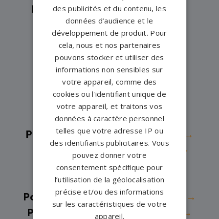
des publicités et du contenu, les
Pompes funèbres -
Eaubonne→
données d’audience et le
Pompes funèbres -
ECOUEN→
développement de produit. Pour
Pompes funèbres -
Éragny→
cela, nous et nos partenaires
Pompes funèbres -
Eragny-sur-
pouvons stocker et utiliser des
informations non sensibles sur
Oise→
votre appareil, comme des
Pompes funèbres -
Ermont→
cookies ou l'identifiant unique de
Pompes funèbres -
Ézanville→
votre appareil, et traitons vos
Pompes funèbres -
Fosses→
données à caractère personnel
telles que votre adresse IP ou
Pompes funèbres -
Franconville→
des identifiants publicitaires. Vous
Pompes funèbres -
Garges-lès-
pouvez donner votre
Gonesse→
consentement spécifique pour
l’utilisation de la géolocalisation
Pompes funèbres -
GONESSE→
précise et/ou des informations
Pompes funèbres -
Goussainville→
sur les caractéristiques de votre
Pompes funèbres -
L'Isle-Adam→
appareil.