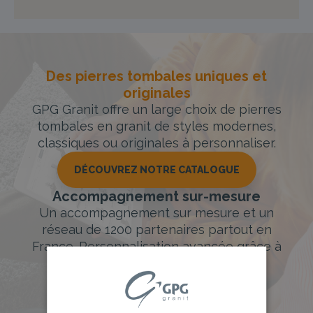
Des pierres tombales uniques et
originales
GPG Granit offre un large choix de pierres
tombales en granit de styles modernes,
classiques ou originales à personnaliser.
DÉCOUVREZ NOTRE CATALOGUE
Accompagnement sur-mesure
Un accompagnement sur mesure et un
réseau de 1200 partenaires partout en
France. Personnalisation avancée grâce à
notre configurateur 3D en ligne.
PERSONNALISEZ VOTRE MONUMENT