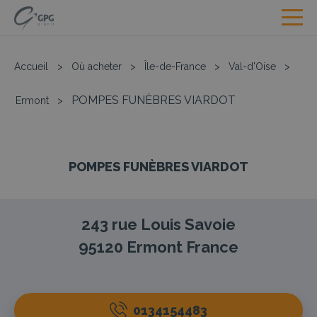
Accueil
>
Où acheter
>
Île-de-France
>
Val-d'Oise
>
POMPES FUNÈBRES VIARDOT
Ermont
>
POMPES FUNÈBRES VIARDOT
243 rue Louis Savoie
95120
Ermont
France
0134154483