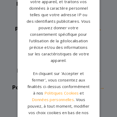
votre appareil, et traitons vos
Pompes funèbres -
Luzarches→
données à caractère personnel
Pompes funèbres -
Magny-en-
telles que votre adresse IP ou
Vexin→
des identifiants publicitaires. Vous
pouvez donner votre
Pompes funèbres -
Montlignon→
consentement spécifique pour
Pompes funèbres -
l’utilisation de la géolocalisation
MONTMORENCY→
précise et/ou des informations
Pompes funèbres -
OSNY→
sur les caractéristiques de votre
appareil.
Pompes funèbres -
Pontoise→
Pompes funèbres -
Saint-Brice-
En cliquant sur 'Accepter et
sous-Forêt→
fermer', vous consentez aux
finalités ci-dessus conformément
Pompes funèbres -
Saint-Gratien→
à nos
Politiques Cookies
et
Pompes funèbres -
Sannois→
Données personnelles
. Vous
Pompes funèbres -
Sarcelles→
pouvez, à tout moment, modifier
Pompes funèbres -
Soisy-sous-
vos choix cookies en bas de nos