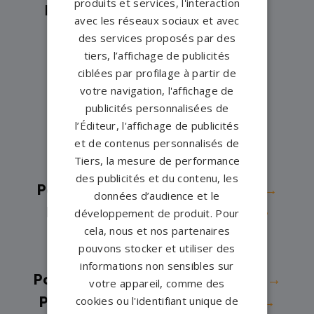
produits et services, l'interaction
Pompes funèbres -
Eaubonne→
avec les réseaux sociaux et avec
Pompes funèbres -
ECOUEN→
des services proposés par des
Pompes funèbres -
Éragny→
tiers, l’affichage de publicités
ciblées par profilage à partir de
Pompes funèbres -
Eragny-sur-
votre navigation, l'affichage de
Oise→
publicités personnalisées de
Pompes funèbres -
Ermont→
l’Éditeur, l'affichage de publicités
et de contenus personnalisés de
Pompes funèbres -
Ézanville→
Tiers, la mesure de performance
Pompes funèbres -
Fosses→
des publicités et du contenu, les
Pompes funèbres -
Franconville→
données d’audience et le
Pompes funèbres -
Garges-lès-
développement de produit. Pour
cela, nous et nos partenaires
Gonesse→
pouvons stocker et utiliser des
Pompes funèbres -
GONESSE→
informations non sensibles sur
Pompes funèbres -
Goussainville→
votre appareil, comme des
cookies ou l'identifiant unique de
Pompes funèbres -
L'Isle-Adam→