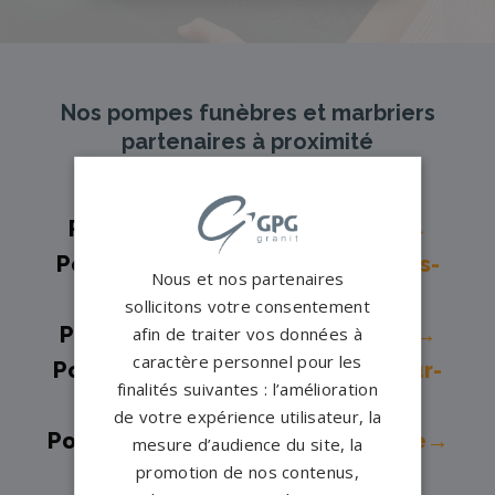
Nos pompes funèbres et marbriers
partenaires à proximité
Pompes funèbres -
Argenteuil→
Pompes funèbres -
Arnouville-les-
Nous et nos partenaires
gonesse→
sollicitons votre consentement
Pompes funèbres -
Beauchamp→
afin de traiter vos données à
caractère personnel pour les
Pompes funèbres -
Beaumont-sur-
finalités suivantes : l’amélioration
Oise→
de votre expérience utilisateur, la
Pompes funèbres -
Deuil-la-Barre→
mesure d’audience du site, la
promotion de nos contenus,
Pompes funèbres -
Domont→