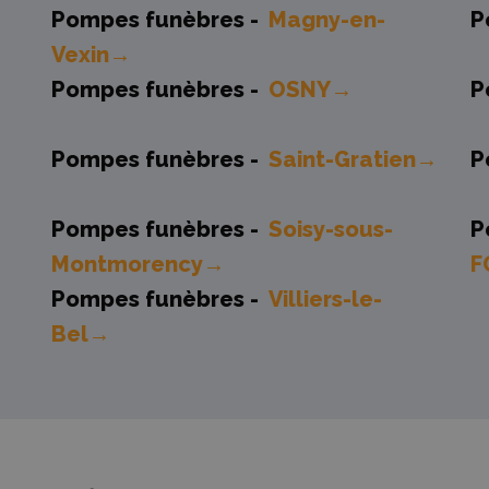
Pompes funèbres -
Magny-en-
P
Vexin→
Pompes funèbres -
OSNY→
P
Pompes funèbres -
Saint-Gratien→
P
Pompes funèbres -
Soisy-sous-
P
Montmorency→
F
Pompes funèbres -
Villiers-le-
Bel→