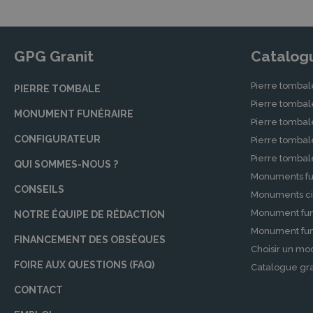
du défunt. Nous proposons des devis transparent
supplémentaire.
Marbrerie Funéraire
GPG Granit
Catalog
La marbrerie funéraire est un élément essentiel
Pierre tombal
PIERRE TOMBALE
savoir-faire à votre service pour la conception
Pierre tomba
Chaque projet est traité avec le plus grand soin
MONUMENT FUNÉRAIRE
Pierre tombal
Inhumation et crémation
CONFIGURATEUR
Pierre tomba
Pierre tomba
Les Pompes Funèbres Adamoises offrent des serv
QUI SOMMES-NOUS ?
correspond le mieux à leurs souhaits ou aux de
Monuments fu
CONSEILS
conservation des cendres dans un columbarium o
Monuments ci
Monument fun
NOTRE ÉQUIPE DE RÉDACTION
Thanatopraxie
Monument funé
FINANCEMENT DES OBSÈQUES
La thanatopraxie, ou soins de conservation, est
Choisir un mo
funéraire. Nos professionnels qualifiés veillent
FOIRE AUX QUESTIONS (FAQ)
Catalogue gra
meilleures conditions possibles.
CONTACT
Cérémonies