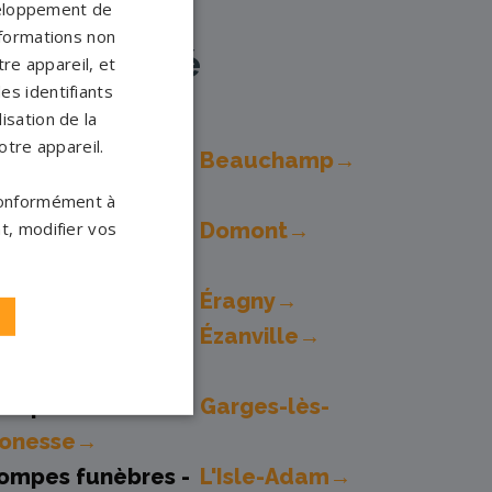
veloppement de
nformations non
à proximité
re appareil, et
es identifiants
isation de la
otre appareil.
ompes funèbres -
Beauchamp→
 conformément à
ompes funèbres -
Domont→
t, modifier vos
ompes funèbres -
Éragny→
ompes funèbres -
Ézanville→
ompes funèbres -
Garges-lès-
onesse→
ompes funèbres -
L'Isle-Adam→