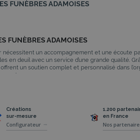
MPES FUNÈBRES ADAMOISES
PES FUNÈBRES ADAMOISES
her nécessitent un accompagnement et une écoute pa
s en deuil avec un service d’une grande qualité. G
ffrent un soutien complet et personnalisé dans l’or
espect.
MOISES
ns l’importance de chaque détail dans le processu
ces pour répondre aux souhaits et besoins des famil
Créations
1.200 partenai
sur-mesure
en France
Configurateur
Nos partenaire
 et éprouvante. Notre équipe est là pour vous offrir
nistratives, nous veillons à ce que chaque aspect s