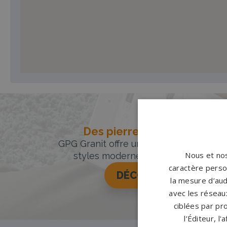
Des pierres tombales uniqu
GPG Granit offre un large choix de pie
Nous et nos
styles modernes, classiques ou orig
caractère person
DÉCOUVREZ NOTRE 
la mesure d’aud
avec les réseaux
ciblées par pro
l’Éditeur, l