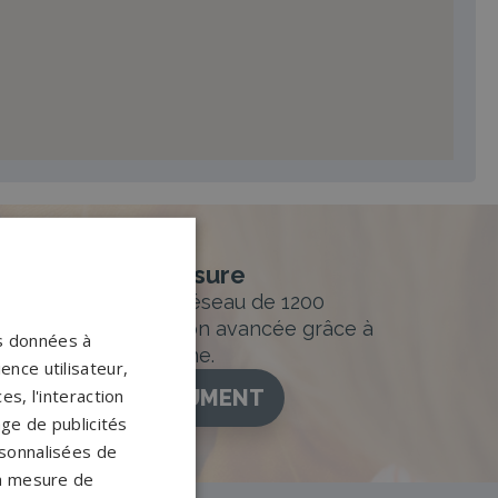
nement sur-mesure
sur mesure et un réseau de 1200
ance. Personnalisation avancée grâce à
os données à
figurateur 3D en ligne.
ence utilisateur,
ISEZ VOTRE MONUMENT
s, l'interaction
age de publicités
ersonnalisées de
 la mesure de