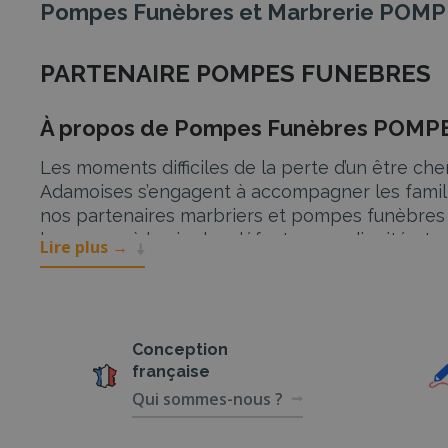
Pompes Funèbres et Marbrerie PO
PARTENAIRE POMPES FUNEBRES
À propos de Pompes Funèbres POM
Les moments difficiles de la perte d’un être c
Adamoises s’engagent à accompagner les famille
nos partenaires marbriers et pompes funèbres o
hommage à la vie des défunts avec dignité et r
Lire plus
→
Services de POMPES FUNÈBRES ADA
Chez Pompes Funèbres Adamoises, nous compreno
d’honneur à proposer une large gamme de servi
Conception
française
Organisation d’obsèques
Qui sommes-nous ?
L’organisation d’obsèques peut sembler complexe
de la cérémonie à la gestion des démarches admi