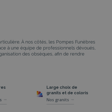
rticulière. À nos côtés, les Pompes Funèbres
râce à une équipe de professionnels dévoués,
ganisation des obsèques, afin de rendre
s des funérailles, et nous mettons un point
les.
res
Large choix de
granits et de coloris
s
Nos granits
 une assistance complète. De la planification
oit pris en charge selon vos volontés et celles