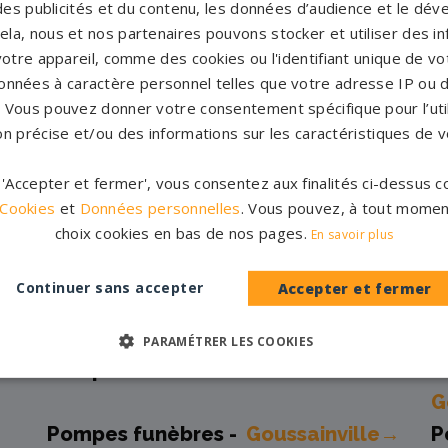
es publicités et du contenu, les données d’audience et le dé
cela, nous et nos partenaires pouvons stocker et utiliser des i
 et marbriers partenaires 
votre appareil, comme des cookies ou l'identifiant unique de vot
onnées à caractère personnel telles que votre adresse IP ou d
s. Vous pouvez donner votre consentement spécifique pour l’util
on précise et/ou des informations sur les caractéristiques de v
Pompes funèbres -
Arnouville-les-
P
gonesse→
r 'Accepter et fermer', vous consentez aux finalités ci-dessus
r-
Pompes funèbres -
Deuil-la-
P
 Cookies
et
Données personnelles
. Vous pouvez, à tout momen
choix cookies en bas de nos pages.
En savoir plus
Barre→
Pompes funèbres -
ECOUEN→
P
Continuer sans accepter
Accepter et fermer
Pompes funèbres -
Ermont→
P
PARAMÉTRER LES COOKIES
Pompes funèbres -
Franconville→
P
G
Pompes funèbres -
Goussainville→
P