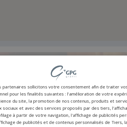
Accompag
es et originales
Un accompagnement 
rres tombales en granit de
partenaires partout en Fr
 partenaires sollicitons votre consentement afin de traiter v
inales à personnaliser.
notre con
nel pour les finalités suivantes : l’amélioration de votre expéri
CATALOGUE
PERSONNAL
ience du site, la promotion de nos contenus, produits et service
 sociaux et avec des services proposés par des tiers, l’affich
filage à partir de votre navigation, l'affichage de publicités p
'affichage de publicités et de contenus personnalisés de Tiers,