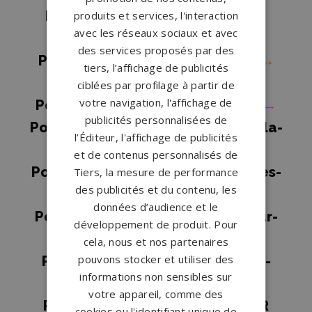
Pompes funèbres Mondeville
→
produits et services, l'interaction
avec les réseaux sociaux et avec
Pompes funèbres Orbec
→
des services proposés par des
Pompes funèbres OUISTREHAM
→
tiers, l’affichage de publicités
Pompes funèbres Potigny
→
ciblées par profilage à partir de
votre navigation, l'affichage de
Pompes funèbres Saint-Contest
→
publicités personnalisées de
Pompes funèbres Saint-Germain-la-
l’Éditeur, l'affichage de publicités
Blanche-Herbe
→
et de contenus personnalisés de
Pompes funèbres Saint-Martin-des-
Tiers, la mesure de performance
des publicités et du contenu, les
Besaces
→
données d’audience et le
Pompes funèbres Saint-Pierre-sur-
développement de produit. Pour
Dives
→
cela, nous et nos partenaires
pouvons stocker et utiliser des
Pompes funèbres Saint-Vigor-le-
informations non sensibles sur
Grand
→
votre appareil, comme des
Pompes funèbres ST ANDRE SUR
cookies ou l'identifiant unique de