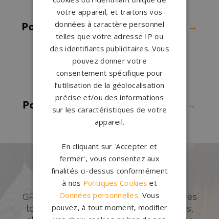
ORNE
→
votre appareil, et traitons vos
données à caractère personnel
Pompes funèbres Thury Harcourt
→
telles que votre adresse IP ou
Pompes funèbres Trévières
→
des identifiants publicitaires. Vous
Pompes funèbres Vaucelles
→
pouvez donner votre
Pompes funèbres VILLERS SUR
consentement spécifique pour
l’utilisation de la géolocalisation
MER
→
précise et/ou des informations
Pompes funèbres Villers-Bocage
→
sur les caractéristiques de votre
appareil.
En cliquant sur 'Accepter et
fermer', vous consentez aux
finalités ci-dessus conformément
Des pierres tombales uniques et
à nos
Politiques Cookies
et
originales
Données personnelles
. Vous
GPG Granit offre un large choix de pierres
pouvez, à tout moment, modifier
tombales en granit de styles modernes,