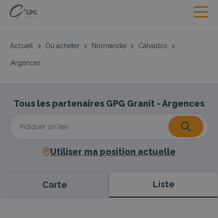
Accueil
>
Où acheter
>
Normandie
>
Calvados
>
Argences
Tous les partenaires GPG Granit - Argences
Utiliser ma position actuelle
Liste
Carte