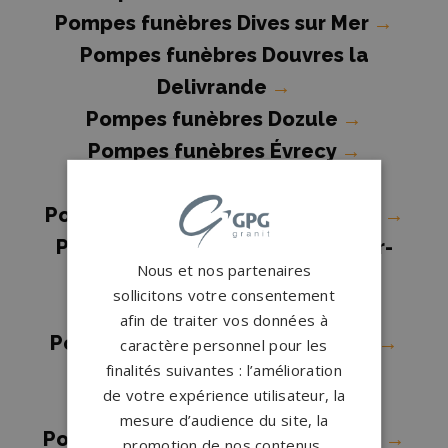
Pompes funèbres Dives sur Mer
→
Pompes funèbres Douvres la
Delivrande
→
Pompes funèbres Dozule
→
Pompes funèbres Évrecy
→
Pompes funèbres Falaise
→
Pompes funèbres Fleury sur Orne
→
Pompes funèbres Gonneville-sur-
Nous et nos partenaires
Honfleur
→
sollicitons votre consentement
Pompes funèbres Ifs
→
afin de traiter vos données à
Pompes funèbres Isigny-sur-Mer
→
caractère personnel pour les
finalités suivantes : l’amélioration
Pompes funèbres Lisieux
→
de votre expérience utilisateur, la
Pompes funèbres Livarot
→
mesure d’audience du site, la
Pompes funèbres Mézidon-Canon
→
promotion de nos contenus,