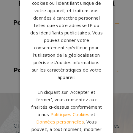
cookies ou l'identifiant unique de
Pompes funèbres ST ANDRE SUR
votre appareil, et traitons vos
ORNE
→
données à caractère personnel
Pompes funèbres Thury Harcourt
→
telles que votre adresse IP ou
Pompes funèbres Trévières
→
des identifiants publicitaires. Vous
pouvez donner votre
Pompes funèbres Vaucelles
→
consentement spécifique pour
Pompes funèbres VILLERS SUR
l’utilisation de la géolocalisation
MER
→
précise et/ou des informations
Pompes funèbres Villers-Bocage
→
sur les caractéristiques de votre
appareil.
En cliquant sur 'Accepter et
fermer', vous consentez aux
finalités ci-dessus conformément
Des pierres tombales uniques et
à nos
Politiques Cookies
et
originales
Données personnelles
. Vous
GPG Granit offre un large choix de pierres
pouvez, à tout moment, modifier
tombales en granit de styles modernes,