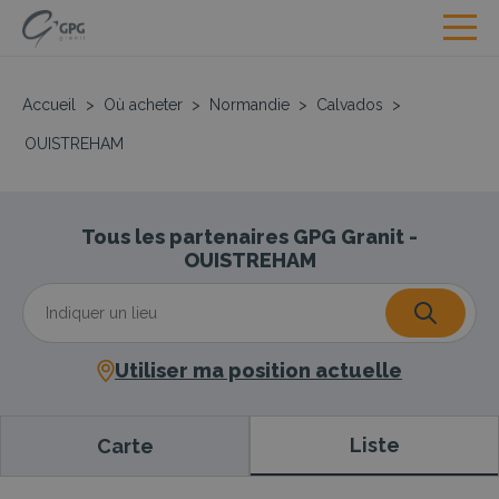
Accueil
>
Où acheter
>
Normandie
>
Calvados
>
OUISTREHAM
Tous les partenaires GPG Granit -
OUISTREHAM
Utiliser ma position actuelle
Liste
Carte