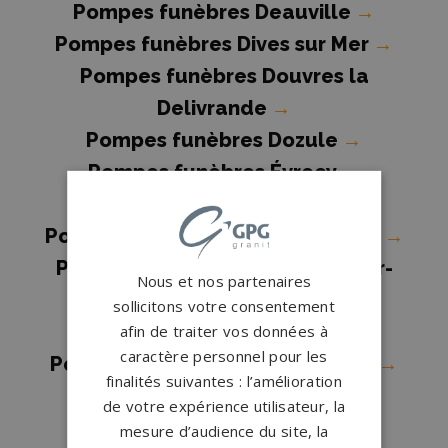
Pompes funèbres Deauville
→
Pompes funèbres Dives sur Mer
→
Pompes funèbres Douvres la
Delivrande
→
Pompes funèbres Dozule
→
Pompes funèbres Évrecy
→
Pompes funèbres Falaise
→
Pompes funèbres Fleury sur Orne
→
Pompes funèbres Gonneville-sur-
Nous et nos partenaires
Honfleur
→
sollicitons votre consentement
Pompes funèbres Ifs
→
afin de traiter vos données à
caractère personnel pour les
Pompes funèbres Isigny-sur-Mer
→
finalités suivantes : l’amélioration
Pompes funèbres Lisieux
→
de votre expérience utilisateur, la
Pompes funèbres Livarot
→
mesure d’audience du site, la