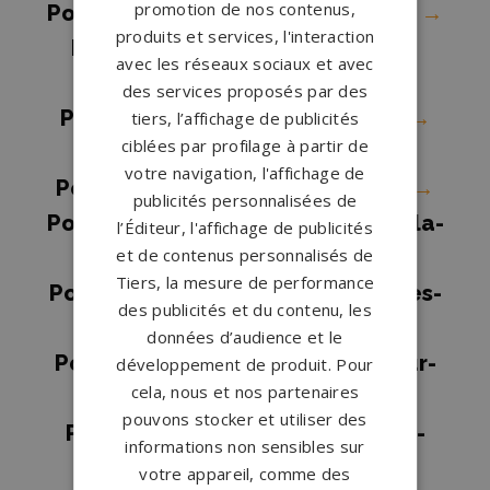
promotion de nos contenus,
Pompes funèbres Mézidon-Canon
→
produits et services, l'interaction
Pompes funèbres Mondeville
→
avec les réseaux sociaux et avec
Pompes funèbres Orbec
→
des services proposés par des
Pompes funèbres OUISTREHAM
→
tiers, l’affichage de publicités
ciblées par profilage à partir de
Pompes funèbres Potigny
→
votre navigation, l'affichage de
Pompes funèbres Saint-Contest
→
publicités personnalisées de
Pompes funèbres Saint-Germain-la-
l’Éditeur, l'affichage de publicités
et de contenus personnalisés de
Blanche-Herbe
→
Tiers, la mesure de performance
Pompes funèbres Saint-Martin-des-
des publicités et du contenu, les
Besaces
→
données d’audience et le
Pompes funèbres Saint-Pierre-sur-
développement de produit. Pour
cela, nous et nos partenaires
Dives
→
pouvons stocker et utiliser des
Pompes funèbres Saint-Vigor-le-
informations non sensibles sur
Grand
→
votre appareil, comme des