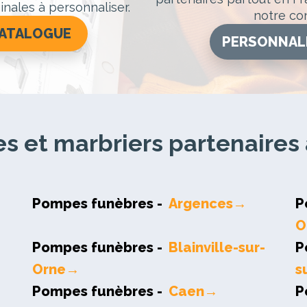
inales à personnaliser.
notre con
CATALOGUE
PERSONNAL
 et marbriers partenaires 
Pompes funèbres -
Argences→
P
O
Pompes funèbres -
Blainville-sur-
P
Orne→
s
Pompes funèbres -
Caen→
P