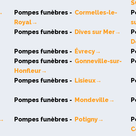
S
→
Pompes funèbres -
Cormelles-le-
P
Royal→
s
Pompes funèbres -
Dives sur Mer→
P
D
Pompes funèbres -
Évrecy→
P
Pompes funèbres -
Gonneville-sur-
P
Honfleur→
Pompes funèbres -
Lisieux→
P
Pompes funèbres -
Mondeville→
P
M→
Pompes funèbres -
Potigny→
P
C