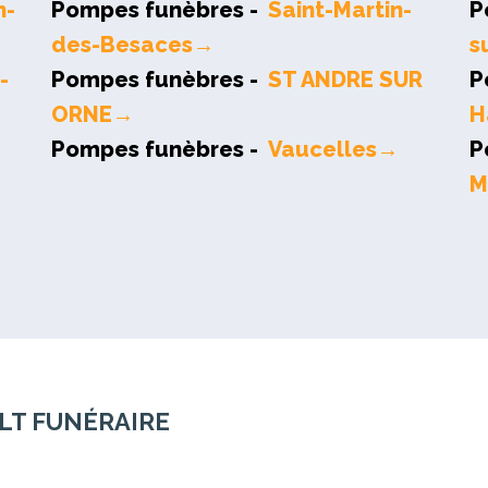
n-
Pompes funèbres -
Saint-Martin-
P
des-Besaces→
s
-
Pompes funèbres -
ST ANDRE SUR
P
ORNE→
H
Pompes funèbres -
Vaucelles→
P
M
ULT FUNÉRAIRE