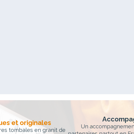
Accompag
es et originales
Un accompagnement 
rres tombales en granit de
partenaires partout en Fr