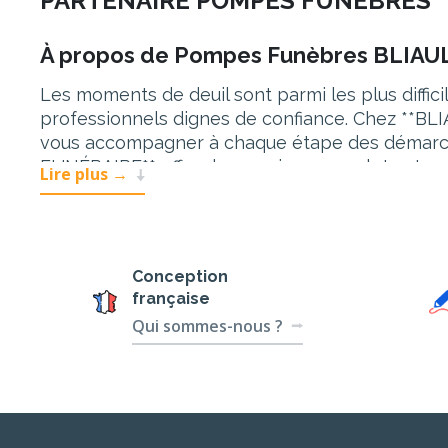
PARTENAIRE POMPES FUNÉBRES
À propos de Pompes Funèbres BLIA
Les moments de deuil sont parmi les plus diffici
professionnels dignes de confiance. Chez **B
vous accompagner à chaque étape des démarche
FUNÉRAIRE** offre des services complets et pe
Lire plus
→
Services de BLIAULT FUNÉRAIRE
Organisation d’obsèques
Conception
L’organisation d’obsèques est une tâche délica
française
charge de toutes les démarches administratives 
Qui sommes-nous ?
hommage au défunt. Leurs services incluent la 
respectées.
Marbrerie Funéraire
La marbrerie funéraire joue un rôle crucial d