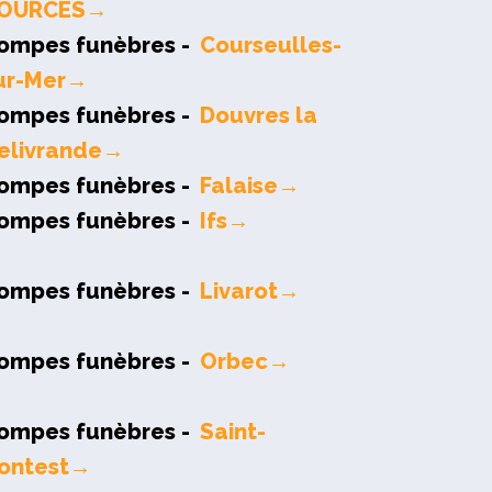
OURCES→
ompes funèbres -
Courseulles-
ur-Mer→
ompes funèbres -
Douvres la
elivrande→
ompes funèbres -
Falaise→
ompes funèbres -
Ifs→
ompes funèbres -
Livarot→
ompes funèbres -
Orbec→
ompes funèbres -
Saint-
ontest→