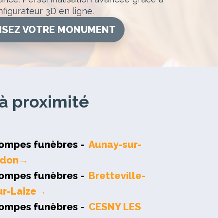
figurateur 3D en ligne.
ISEZ VOTRE MONUMENT
à proximité
ompes funèbres -
Aunay-sur-
don→
ompes funèbres -
Bretteville-
ur-Laize→
ompes funèbres -
CESNY LES