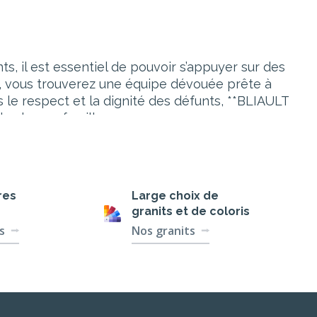
ts, il est essentiel de pouvoir s’appuyer sur des
, vous trouverez une équipe dévouée prête à
 respect et la dignité des défunts, **BLIAULT
e chaque famille.
res
Large choix de
e professionnelle. **BLIAULT FUNÉRAIRE** se
granits et de coloris
i de se concentrer sur l’essentiel : rendre
s
Nos granits
rantissant que les volontés du défunt soient
 funéraires conçus par **BLIAULT FUNÉRAIRE**