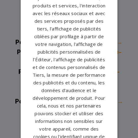
Odon→
produits et services, l'interaction
Pompes funèbres -
Caen→
avec les réseaux sociaux et avec
des services proposés par des
Pompes funèbres -
CESNY LES
tiers, l’affichage de publicités
SOURCES→
ciblées par profilage à partir de
Pompes funèbres -
Colombelles→
votre navigation, l'affichage de
Pompes funèbres -
Cormelles-le-
publicités personnalisées de
l’Éditeur, l'affichage de publicités
Royal→
et de contenus personnalisés de
Pompes funèbres -
Courseulles-
Tiers, la mesure de performance
sur-Mer→
des publicités et du contenu, les
données d’audience et le
Pompes funèbres -
Deauville→
développement de produit. Pour
Pompes funèbres -
Dives sur Mer→
cela, nous et nos partenaires
Pompes funèbres -
Douvres la
pouvons stocker et utiliser des
Delivrande→
informations non sensibles sur
votre appareil, comme des
Pompes funèbres -
Dozule→
cookies ou l'identifiant unique de