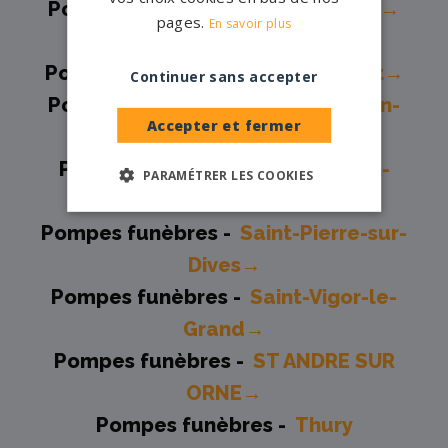
Pompes funèbres -
OUISTREHAM→
pages.
En savoir plus
Pompes funèbres -
Potigny→
Pompes funèbres -
Saint-Contest→
Continuer sans accepter
Pompes funèbres -
Saint-Germain-
Accepter et fermer
la-Blanche-Herbe→
Pompes funèbres -
Saint-Martin-
PARAMÉTRER LES COOKIES
des-Besaces→
Pompes funèbres -
Saint-Pierre-sur-
Dives→
Pompes funèbres -
Saint-Vigor-le-
Grand→
Pompes funèbres -
ST ANDRE SUR
ORNE→
Pompes funèbres -
Thury