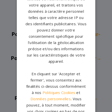
Pompes funèbres -
Évrecy→
votre appareil, et traitons vos
Pompes funèbres -
Falaise→
données à caractère personnel
telles que votre adresse IP ou
Pompes funèbres -
Fleury sur
des identifiants publicitaires. Vous
Orne→
pouvez donner votre
Pompes funèbres -
Gonneville-sur-
consentement spécifique pour
Honfleur→
l’utilisation de la géolocalisation
précise et/ou des informations
Pompes funèbres -
Ifs→
sur les caractéristiques de votre
Pompes funèbres -
Isigny-sur-Mer→
appareil.
Pompes funèbres -
Lisieux→
En cliquant sur 'Accepter et
Pompes funèbres -
Livarot→
fermer', vous consentez aux
Pompes funèbres -
Mézidon-
finalités ci-dessus conformément
Canon→
à nos
Politiques Cookies
et
Pompes funèbres -
Mondeville→
Données personnelles
. Vous
pouvez, à tout moment, modifier
Pompes funèbres -
Orbec→
vos choix cookies en bas de nos