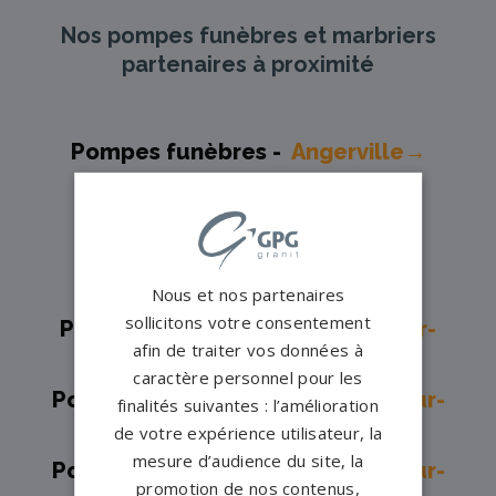
Nos pompes funèbres et marbriers
partenaires à proximité
Pompes funèbres -
Angerville→
Pompes funèbres -
Argences→
Pompes funèbres -
Aunay-sur-
Odon→
Pompes funèbres -
Bayeux→
Nous et nos partenaires
sollicitons votre consentement
Pompes funèbres -
Blainville-sur-
afin de traiter vos données à
Orne→
caractère personnel pour les
Pompes funèbres -
Bretteville-sur-
finalités suivantes : l’amélioration
de votre expérience utilisateur, la
Laize→
mesure d’audience du site, la
Pompes funèbres -
Bretteville-sur-
promotion de nos contenus,