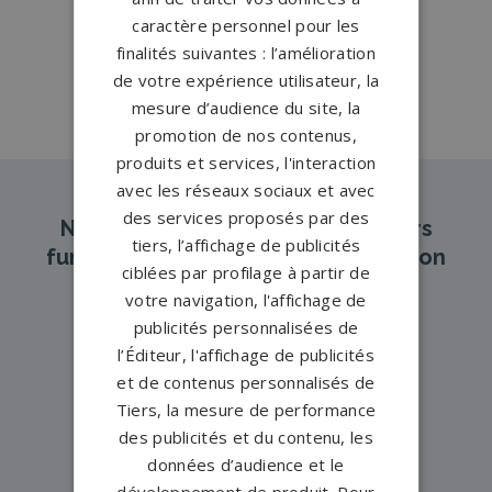
Elbeuf
→
caractère personnel pour les
Pompes funèbres ST NICOLAS
finalités suivantes : l’amélioration
D'ALIERMONT
→
de votre expérience utilisateur, la
mesure d’audience du site, la
promotion de nos contenus,
produits et services, l'interaction
avec les réseaux sociaux et avec
des services proposés par des
Nos pompes funèbres et marbriers
tiers, l’affichage de publicités
funéraires partenaires dans la région
ciblées par profilage à partir de
Normandie
votre navigation, l'affichage de
publicités personnalisées de
l’Éditeur, l'affichage de publicités
Pompes funèbres
Calvados →
et de contenus personnalisés de
Pompes funèbres
Eure →
Tiers, la mesure de performance
des publicités et du contenu, les
Pompes funèbres
Manche →
données d’audience et le
Pompes funèbres
Orne →