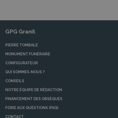
refléter la vie et les croyances de la personne
décédée. C’est pourquoi nous vous aidons à
organiser une cérémonie personnalisée, qu’elle
soit civile ou religieuse. Nos partenaires
travaillent en collaboration avec vous pour
GPG Granit
créer une cérémonie qui rend un hommage
authentique et respectueux au défunt.
PIERRE TOMBALE
Marbrerie : monuments, rénovations,
MONUMENT FUNÉRAIRE
nettoyages
CONFIGURATEUR
La marbrerie est un aspect important des
services funéraires, et nos partenaires offrent
QUI SOMMES-NOUS ?
une variété de services en matière de
CONSEILS
monuments funéraires. Que vous ayez besoin
d’un nouveau monument, de la rénovation ou
NOTRE ÉQUIPE DE RÉDACTION
du nettoyage d’une sépulture existante, nous
FINANCEMENT DES OBSÈQUES
mettons à votre disposition un savoir-faire
FOIRE AUX QUESTIONS (FAQ)
artisanal de qualité. Chaque monument est
créé pour être un hommage durable et un lieu
CONTACT