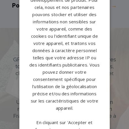
développement de produit. Pour
Pompes funèbres
Seine-Maritime →
cela, nous et nos partenaires
pouvons stocker et utiliser des
informations non sensibles sur
votre appareil, comme des
cookies ou l'identifiant unique de
votre appareil, et traitons vos
Des pierres tombales uniques et
données à caractère personnel
originales
telles que votre adresse IP ou
GPG Granit offre un large choix de pierres
des identifiants publicitaires. Vous
tombales en granit de styles modernes,
pouvez donner votre
classiques ou originales à personnaliser.
consentement spécifique pour
DÉCOUVREZ NOTRE CATALOGUE
l’utilisation de la géolocalisation
précise et/ou des informations
Accompagnement sur-mesure
sur les caractéristiques de votre
Un accompagnement sur mesure et un
appareil.
réseau de 1200 partenaires partout en
France. Personnalisation avancée grâce à
En cliquant sur 'Accepter et
notre configurateur 3D en ligne.