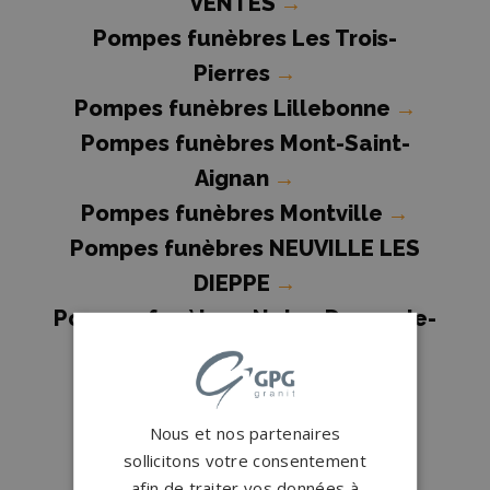
VENTES
→
Pompes funèbres Les Trois-
Pierres
→
Pompes funèbres Lillebonne
→
Pompes funèbres Mont-Saint-
Aignan
→
Pompes funèbres Montville
→
Pompes funèbres NEUVILLE LES
DIEPPE
→
Pompes funèbres Notre-Dame-de-
Bondeville
→
Pompes funèbres Pavilly
→
Pompes funèbres Rouen
→
Nous et nos partenaires
Pompes funèbres St Aubin les
sollicitons votre consentement
afin de traiter vos données à