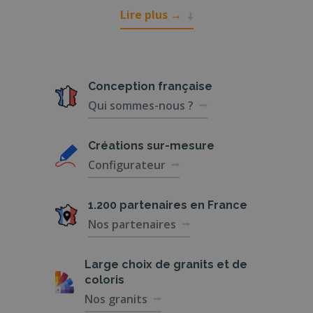
à vous soutenir avec respect,
Lire plus
→
professionnalisme, et compassion.
Inhumation et crémation
Nos partenaires spécialisés en pompes
Conception
française
funèbres offrent des services complets pour
Qui sommes-nous ?
les inhumations et les crémations. Chaque
famille est unique, et nous vous aidons à choisir
Créations
sur-mesure
le type de cérémonie qui correspond le mieux
Configurateur
aux souhaits du défunt et à ceux de ses
proches. Que vous optiez pour une inhumation
traditionnelle ou une crémation, nos équipes
1.200 partenaires
en France
sont là pour vous guider à chaque étape, du
Nos partenaires
choix du cercueil à la cérémonie elle-même.
Cérémonie civile ou religieuse
Large choix de
granits et de
personnalisée
coloris
Nos granits
Nous comprenons que les funérailles doivent