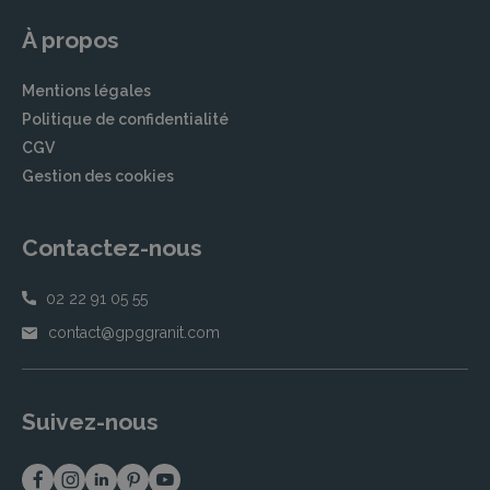
Les démarches administratives après un décès
À propos
peuvent être complexes et chronophages. Nos
partenaires vous soulagent en vous
accompagnant dans ces formalités
Mentions légales
indispensables pour que vous puissiez vous
Politique de confidentialité
consacrer à votre deuil.
CGV
Gestion des cookies
Accompagnement dans les démarches
administratives
Contactez-nous
Nos équipes vous offrent un accompagnement
personnalisé pour les démarches
02 22 91 05 55
administratives. Cela inclut la déclaration de
décès auprès des autorités locales et la
contact@gpggranit.com
coordination avec les différents organismes
impliqués. Nos partenaires veillent à ce que
toutes les formalités soient réalisées
Suivez-nous
correctement et en temps voulu.
Obtention de l’acte de décès