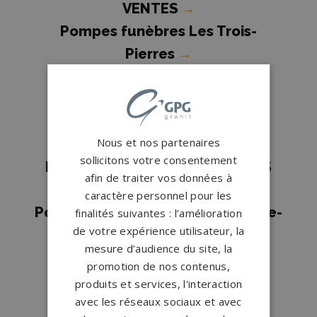
VENTES
→
Pompes funèbres Les Trois-
Pierres
→
Pompes funèbres Lillebonne
→
Pompes funèbres Mont-Saint-
Aignan
→
Nous et nos partenaires
Pompes funèbres Montville
→
sollicitons votre consentement
Pompes funèbres NEUVILLE LES
afin de traiter vos données à
DIEPPE
→
caractère personnel pour les
Pompes funèbres Notre-Dame-de-
finalités suivantes : l’amélioration
de votre expérience utilisateur, la
Bondeville
→
mesure d’audience du site, la
Pompes funèbres Pavilly
→
promotion de nos contenus,
Pompes funèbres Rouen
→
produits et services, l'interaction
avec les réseaux sociaux et avec
Pompes funèbres St Aubin les