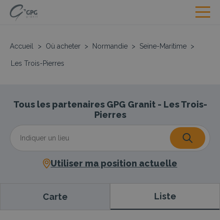
Accueil
>
Où acheter
>
Normandie
>
Seine-Maritime
>
Les Trois-Pierres
Tous les partenaires GPG Granit - Les Trois-
Pierres
Utiliser ma position actuelle
Liste
Carte