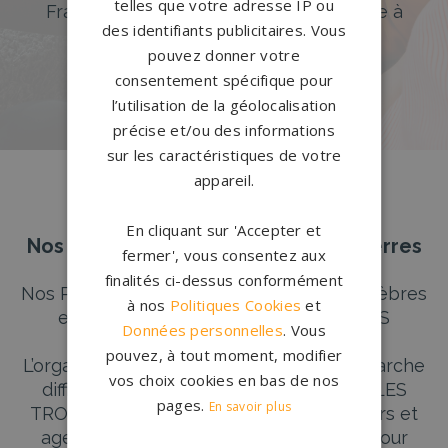
telles que votre adresse IP ou
France. Personnalisation avancée grâce à
des identifiants publicitaires. Vous
notre configurateur 3D en ligne.
pouvez donner votre
PERSONNALISEZ VOTRE MONUMENT
consentement spécifique pour
l’utilisation de la géolocalisation
précise et/ou des informations
sur les caractéristiques de votre
appareil.
En cliquant sur 'Accepter et
Nos pierres tombales à Les Trois-Pierres
fermer', vous consentez aux
finalités ci-dessus conformément
Nos Partenaires Agences de Pompes Funèbres
à nos
Politiques Cookies
et
et de Marbrerie Funéraire à LES TROIS
Données personnelles
. Vous
PIERRES
pouvez, à tout moment, modifier
L’organisation des obsèques est une démarche
vos choix cookies en bas de nos
difficile pour les familles endeuillées. À LES
pages.
En savoir plus
TROIS PIERRES, nos partenaires marbriers et
agences de pompes funèbres sont là pour