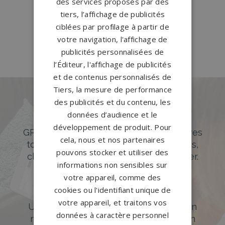
des services proposés par des
Elbeuf
→
tiers, l’affichage de publicités
Pompes funèbres ST NICOLAS
ciblées par profilage à partir de
D'ALIERMONT
→
votre navigation, l'affichage de
publicités personnalisées de
l’Éditeur, l'affichage de publicités
et de contenus personnalisés de
Tiers, la mesure de performance
des publicités et du contenu, les
Des pierres tombales uniques et
données d’audience et le
originales
développement de produit. Pour
GPG Granit offre un large choix de pierres
cela, nous et nos partenaires
tombales en granit de styles modernes,
pouvons stocker et utiliser des
classiques ou originales à personnaliser.
informations non sensibles sur
DÉCOUVREZ NOTRE CATALOGUE
votre appareil, comme des
cookies ou l'identifiant unique de
Accompagnement sur-mesure
votre appareil, et traitons vos
Un accompagnement sur mesure et un
données à caractère personnel
réseau de 1200 partenaires partout en