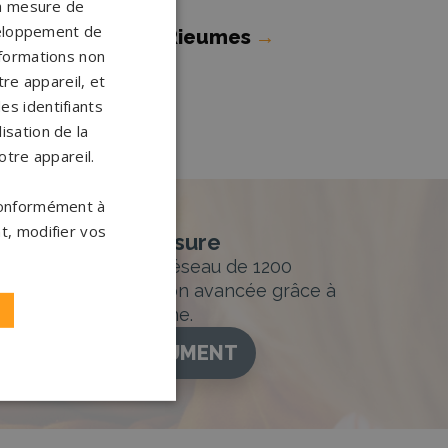
 la mesure de
veloppement de
ompes funèbres Rieumes
→
nformations non
re appareil, et
es identifiants
isation de la
otre appareil.
 conformément à
t, modifier vos
nement sur-mesure
sur mesure et un réseau de 1200
ance. Personnalisation avancée grâce à
figurateur 3D en ligne.
ISEZ VOTRE MONUMENT