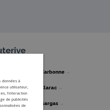
uterive
ompes funèbres Carbonne
→
os données à
ence utilisateur,
ompes funèbres Clarac
→
s, l'interaction
age de publicités
ompes funèbres Gargas
→
ersonnalisées de