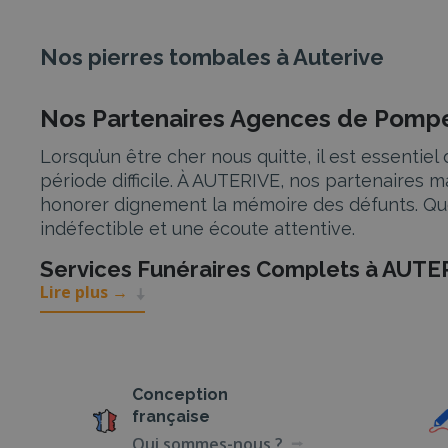
Nos pierres tombales à Auterive
Nos Partenaires Agences de Pompe
Lorsqu’un être cher nous quitte, il est essent
période difficile. À AUTERIVE, nos partenaires
honorer dignement la mémoire des défunts. Que 
indéfectible et une écoute attentive.
Services Funéraires Complets à AUTE
Lire plus
→
Nos partenaires à AUTERIVE proposent une gam
Inhumation et Crémation
Que vous optiez pour une inhumation ou une cré
Conception
vous guident dans le choix du cercueil ou de l’u
française
Cérémonie Civile ou Religieuse Personnali
Qui sommes-nous ?