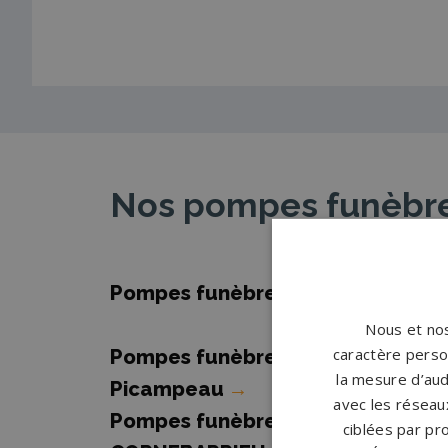
Nos pompes funèbres
Pompes funèbres Auterive
→
Nous et nos
caractère person
Pompes funèbres Castelnau-
la mesure d’aud
Picampeau
→
avec les réseaux
Pompes funèbres
ciblées par pro