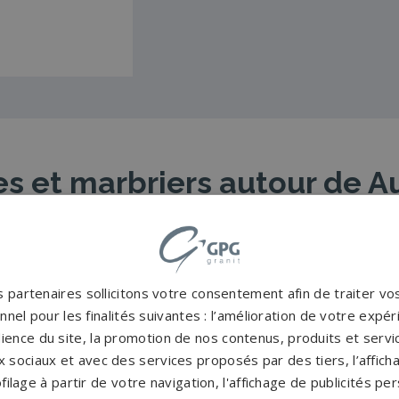
 et marbriers autour de A
Pompes funèbres Auzeville-
P
Tolosane
→
 partenaires sollicitons votre consentement afin de traiter v
nel pour les finalités suivantes : l’amélioration de votre expéri
Pompes funèbres Caszères
→
P
ience du site, la promotion de nos contenus, produits et service
 sociaux et avec des services proposés par des tiers, l’affich
Pompes funèbres DONNEVILLE
→
P
filage à partir de votre navigation, l'affichage de publicités p