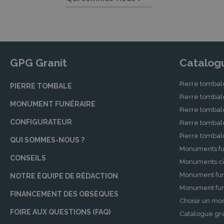
Chaque cérémonie funéraire doit être unique et r
personnalisée selon vos souhaits, nos partenaire
funèbre.
Marbrerie : Monuments, Rénovations, Nett
GPG Granit
Catalog
La tombelle et le monument funéraire sont des 
Pierre tombal
proposent des monuments funéraires sur mesure,
PIERRE TOMBALE
Pierre tomba
Contrats de Prévoyance Obsèques
MONUMENT FUNÉRAIRE
Pierre tombal
Avoir un
contrat de prévoyance obsèques
per
CONFIGURATEUR
Pierre tomba
consultations pour établir un contrat adapté à v
Pierre tomba
QUI SOMMES-NOUS ?
Monuments fu
Démarches Après un Décès à AUTERI
CONSEILS
Monuments ci
La perte d’un être cher s’accompagne de nombr
Monument fun
NOTRE ÉQUIPE DE RÉDACTION
et simplifier ces processus.
Monument funé
FINANCEMENT DES OBSÈQUES
Choisir un mo
Accompagnement dans les Démarches Admi
FOIRE AUX QUESTIONS (FAQ)
Catalogue gra
Les démarches administratives après un décès