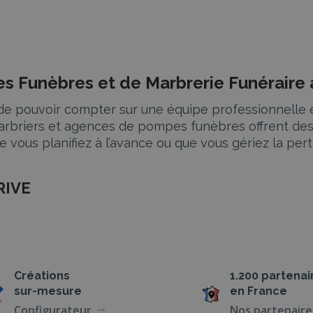
s Funèbres et de Marbrerie Funéraire
iel de pouvoir compter sur une équipe professionnell
 marbriers et agences de pompes funèbres offrent des
vous planifiez à l’avance ou que vous gériez la pert
RIVE
me complète de services funéraires pour répondre à
mation, nos partenaires vous fournissent une prise 
Créations
1.200 partenai
rne funéraire, tout en assurant le respect des rites f
sur-mesure
en France
sée
Configurateur
Nos partenaire