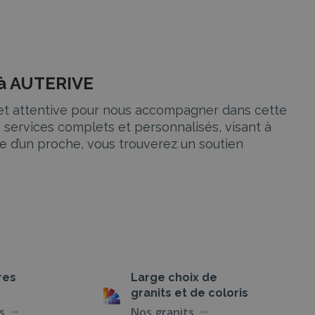
 à AUTERIVE
e et attentive pour nous accompagner dans cette
 services complets et personnalisés, visant à
e d’un proche, vous trouverez un soutien
 tous vos besoins et desiderata.
en charge complète et professionnelle. Ils
res
Large choix de
unéraires et des volontés du défunt.
granits et de coloris
s
Nos granits