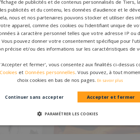
'affichage de publicités et de contenus personnalisés de Tiers,
es publicités et du contenu, les données d’audience et le dé
Pompes funèbres Léguevin
→
P
cela, nous et nos partenaires pouvons stocker et utiliser des i
votre appareil, comme des cookies ou l'identifiant unique de vot
onnées à caractère personnel telles que votre adresse IP ou d
s. Vous pouvez donner votre consentement spécifique pour l’util
on précise et/ou des informations sur les caractéristiques de v
r 'Accepter et fermer', vous consentez aux finalités ci-dessus
 Cookies
et
Données personnelles
. Vous pouvez, à tout momen
Accompag
es et originales
choix cookies en bas de nos pages.
En savoir plus
Un accompagnement 
rres tombales en granit de
partenaires partout en Fr
inales à personnaliser.
Continuer sans accepter
Accepter et fermer
notre con
CATALOGUE
PERSONNAL
PARAMÉTRER LES COOKIES