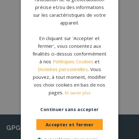
précise et/ou des informations
sur les caractéristiques de votre
Créations
sur-mesure
appareil.
Configurateur
En cliquant sur 'Accepter et
1.200 partenaires
en France
fermer', vous consentez aux
Nos partenaires
finalités ci-dessus conformément
à nos
Politiques Cookies
et
Large choix de
granits et de
Données personnelles
. Vous
coloris
pouvez, à tout moment, modifier
Nos granits
vos choix cookies en bas de nos
pages.
En savoir plus
Continuer sans accepter
Accepter et fermer
GPG Granit