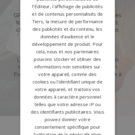
Des pierres tombales uniques et
l’Éditeur, l'affichage de publicités
originales
et de contenus personnalisés de
GPG Granit offre un large choix de pierres
Tiers, la mesure de performance
tombales en granit de styles modernes,
des publicités et du contenu, les
classiques ou originales à personnaliser.
données d’audience et le
DÉCOUVREZ NOTRE CATALOGUE
développement de produit. Pour
cela, nous et nos partenaires
Accompagnement sur-mesure
pouvons stocker et utiliser des
Un accompagnement sur mesure et un
informations non sensibles sur
réseau de 1200 partenaires partout en
France. Personnalisation avancée grâce à
votre appareil, comme des
notre configurateur 3D en ligne.
cookies ou l'identifiant unique de
votre appareil, et traitons vos
PERSONNALISEZ VOTRE MONUMENT
données à caractère personnel
telles que votre adresse IP ou
des identifiants publicitaires. Vous
pouvez donner votre
Conception
française
consentement spécifique pour
Qui sommes-nous ?
l’utilisation de la géolocalisation