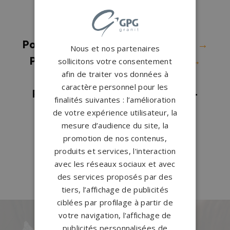
Pompes funèbres Caszères
→
Pompes funèbres Clarac
→
Pompes funèbres CORNEBARRIEU
→
Nous et nos partenaires
Pompes funèbres DONNEVILLE
→
sollicitons votre consentement
afin de traiter vos données à
Pompes funèbres Gargas
→
caractère personnel pour les
Pompes funèbres Labarthe-sur-
finalités suivantes : l’amélioration
Lèze
→
de votre expérience utilisateur, la
mesure d’audience du site, la
Pompes funèbres Léguevin
→
promotion de nos contenus,
Pompes funèbres Rieumes
→
produits et services, l'interaction
Pompes funèbres Toulouse
→
avec les réseaux sociaux et avec
des services proposés par des
tiers, l’affichage de publicités
ciblées par profilage à partir de
votre navigation, l'affichage de
publicités personnalisées de