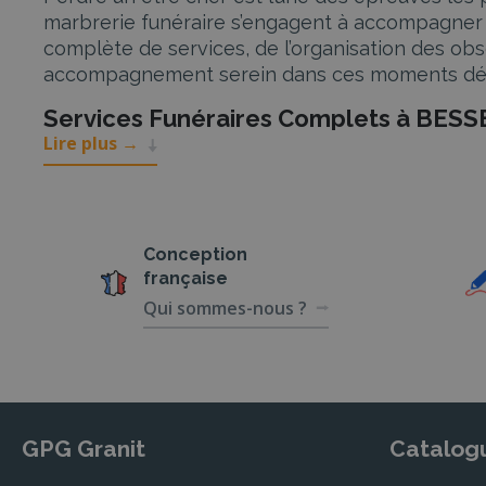
marbrerie funéraire s’engagent à accompagner 
complète de services, de l’organisation des ob
accompagnement serein dans ces moments dél
Services Funéraires Complets à BES
Lire plus
→
Nos partenaires agences de pompes funèbres à
souhaits de chaque famille.
Inhumation et crémation
Conception
Que vous choisissiez l’inhumation ou la crématio
française
et veillent à ce que chaque cérémonie se déroul
Qui sommes-nous ?
à tous les besoins et budgets.
Cérémonie civile ou religieuse personnalis
Les cérémonies peuvent être civiles ou religieu
soit unique et reflète la personnalité et les so
GPG Granit
Catalog
davantage la commémoration.