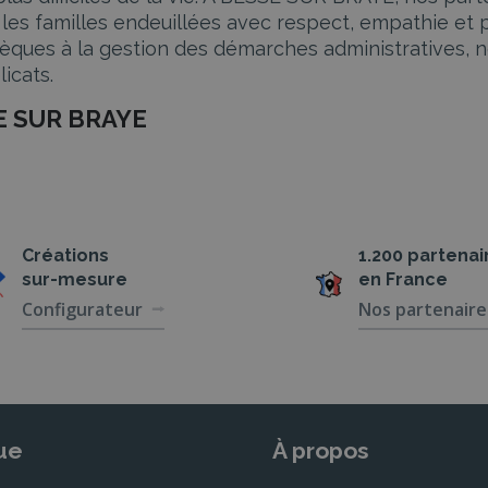
les familles endeuillées avec respect, empathie et
sèques à la gestion des démarches administratives, n
icats.
SE SUR BRAYE
 BESSE SUR BRAYE proposent des services funérair
Créations
1.200 partenai
n, nos partenaires sont là pour vous guider à chaque
sur-mesure
en France
e avec dignité et respect. Ils offrent un large choix
Configurateur
Nos partenaire
ée
ses, selon les volontés du défunt et de sa famille.
uhaits du défunt. Ils offrent également des services d
ue
À propos