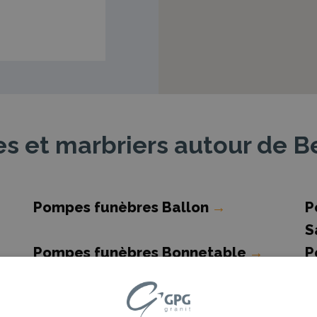
 et marbriers autour de B
Pompes funèbres Ballon
→
P
S
Pompes funèbres Bonnetable
→
P
F
Pompes funèbres Connerré
→
P