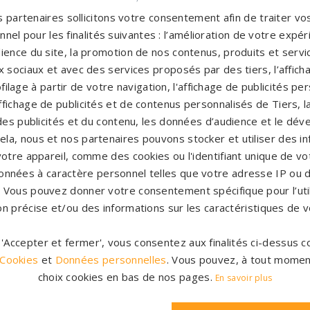
 partenaires sollicitons votre consentement afin de traiter v
Pompes funèbres La chartre sur le
P
nel pour les finalités suivantes : l’amélioration de votre expéri
loir
→
B
ience du site, la promotion de nos contenus, produits et service
Pompes funèbres La Suze-sur-
P
 sociaux et avec des services proposés par des tiers, l’affich
filage à partir de votre navigation, l'affichage de publicités p
Sarthe
→
B
'affichage de publicités et de contenus personnalisés de Tiers,
Pompes funèbres Le Mans
→
P
es publicités et du contenu, les données d’audience et le dé
B
cela, nous et nos partenaires pouvons stocker et utiliser des i
votre appareil, comme des cookies ou l'identifiant unique de vot
Pompes funèbres Noyen-sur-
P
onnées à caractère personnel telles que votre adresse IP ou d
Sarthe
→
s. Vous pouvez donner votre consentement spécifique pour l’util
→
Pompes funèbres Sablé-sur-
P
on précise et/ou des informations sur les caractéristiques de v
Sarthe
→
r 'Accepter et fermer', vous consentez aux finalités ci-dessus
Pompes funèbres Savigné-
P
 Cookies
et
Données personnelles
. Vous pouvez, à tout momen
l'Évêque
→
choix cookies en bas de nos pages.
En savoir plus