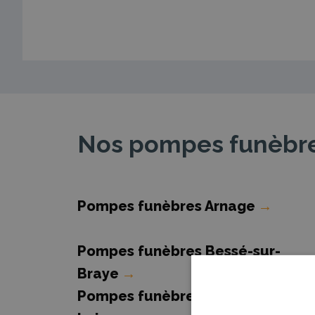
Nos pompes funèbres
Pompes funèbres Arnage
→
Pompes funèbres Bessé-sur-
Braye
→
Pompes funèbres Chateau du