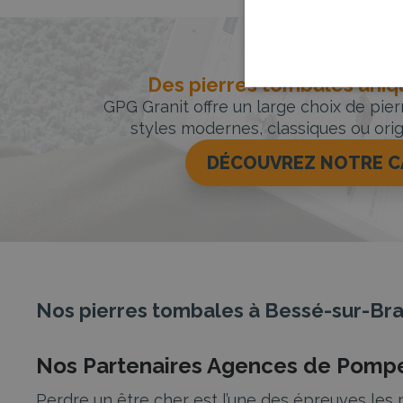
Des pierres tombales uniqu
GPG Granit offre un large choix de pie
styles modernes, classiques ou orig
DÉCOUVREZ NOTRE 
Nos pierres tombales à Bessé-sur-Br
Nos Partenaires Agences de Pompe
Perdre un être cher est l’une des épreuves les