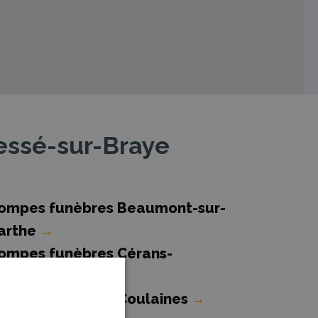
essé-sur-Braye
ompes funèbres Beaumont-sur-
arthe
→
ompes funèbres Cérans-
oulletourte
→
ompes funèbres Coulaines
→