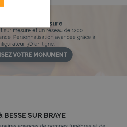
nement sur-mesure
sur mesure et un réseau de 1200
ance. Personnalisation avancée grâce à
figurateur 3D en ligne.
ISEZ VOTRE MONUMENT
e à BESSE SUR BRAYE
artenaires agences de pompes funèbres et de