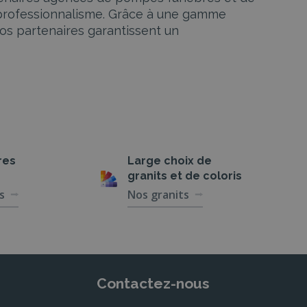
 professionnalisme. Grâce à une gamme
os partenaires garantissent un
es complets, adaptés aux besoins et aux
res
Large choix de
 étape. Ils s’occupent de toutes les formalités
granits et de coloris
 de cercueils et urnes funéraires pour répondre
s
Nos granits
 Nos partenaires s’assurent que chaque cérémonie
’éloge et de faire-part pour personnaliser
Contactez-nous