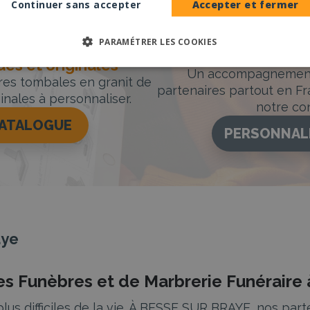
Continuer sans accepter
Accepter et fermer
PARAMÉTRER LES COOKIES
Accompag
es et originales
Un accompagnement 
rres tombales en granit de
partenaires partout en Fr
inales à personnaliser.
notre con
CATALOGUE
PERSONNAL
aye
s Funèbres et de Marbrerie Funérair
 plus difficiles de la vie. À BESSE SUR BRAYE, nos p