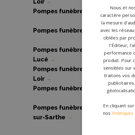
Loir
→
Nous et nos
Pompes funèbres Écommoy
→
caractère person
la mesure d’aud
Pompes funèbres La Flèche
→
avec les réseaux
ciblées par pro
l’Éditeur, l
Pompes funèbres Le Grand-
performance d
Lucé
→
produit. Pour 
sensibles sur 
Pompes funèbres Montval sur
traitons vos d
Loir
→
publicitaire
Pompes funèbres Ruillé-sur-Loir
géolocalisati
En cliquant su
Pompes funèbres Sainte-Jamme-
nos
Politiques
sur-Sarthe
→