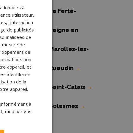
os données à
ompes funèbres La Ferté-
ence utilisateur,
ernard
→
s, l'interaction
ompes funèbres Laigne en
age de publicités
ersonnalisées de
elin
→
 la mesure de
ompes funèbres Marolles-les-
veloppement de
raults
→
nformations non
re appareil, et
ompes funèbres Ruaudin
→
es identifiants
isation de la
ompes funèbres Saint-Calais
→
otre appareil.
 conformément à
ompes funèbres Solesmes
→
t, modifier vos