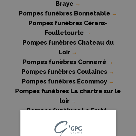
Braye
→
Pompes funèbres Bonnetable
→
Pompes funèbres Cérans-
Foulletourte
→
Pompes funèbres Chateau du
Loir
→
Pompes funèbres Connerré
→
Pompes funèbres Coulaines
→
Pompes funèbres Écommoy
→
Pompes funèbres La chartre sur le
loir
→
Pompes funèbres La Ferté-
Bernard
→
Pompes funèbres La Flèche
→