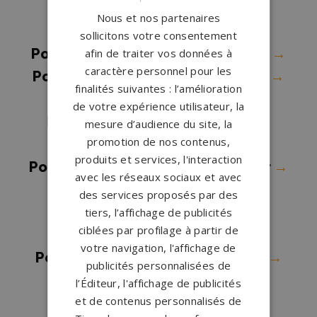
Pompes funèbres La Suze-sur-
Nous et nos partenaires
Sarthe
→
sollicitons votre consentement
Pompes funèbres Laigne en Belin
→
afin de traiter vos données à
caractère personnel pour les
Pompes funèbres Le Grand-Lucé
→
finalités suivantes : l’amélioration
Pompes funèbres Le Mans
→
de votre expérience utilisateur, la
Pompes funèbres Marolles-les-
mesure d’audience du site, la
promotion de nos contenus,
Braults
→
produits et services, l'interaction
Pompes funèbres Montval sur Loir
→
avec les réseaux sociaux et avec
Pompes funèbres Noyen-sur-
des services proposés par des
Sarthe
→
tiers, l’affichage de publicités
ciblées par profilage à partir de
Pompes funèbres Ruaudin
→
votre navigation, l'affichage de
Pompes funèbres Ruillé-sur-Loir
→
publicités personnalisées de
Pompes funèbres Sablé-sur-
l’Éditeur, l'affichage de publicités
et de contenus personnalisés de
Sarthe
→