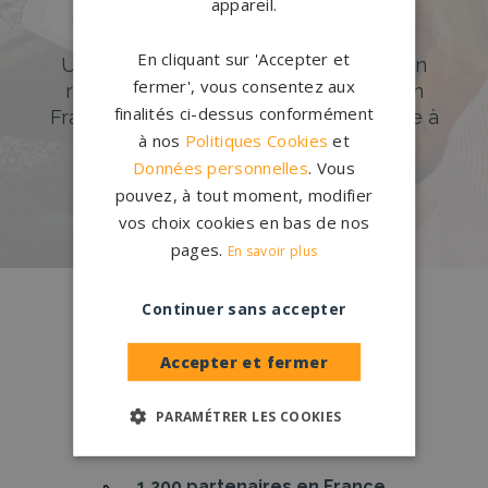
appareil.
Accompagnement sur-mesure
En cliquant sur 'Accepter et
Un accompagnement sur mesure et un
fermer', vous consentez aux
réseau de 1200 partenaires partout en
finalités ci-dessus conformément
France. Personnalisation avancée grâce à
à nos
Politiques Cookies
et
notre configurateur 3D en ligne.
Données personnelles
. Vous
PERSONNALISEZ VOTRE MONUMENT
pouvez, à tout moment, modifier
vos choix cookies en bas de nos
pages.
En savoir plus
Conception
française
Continuer sans accepter
Qui sommes-nous ?
Accepter et fermer
Créations
sur-mesure
PARAMÉTRER LES COOKIES
Configurateur
1.200 partenaires
en France