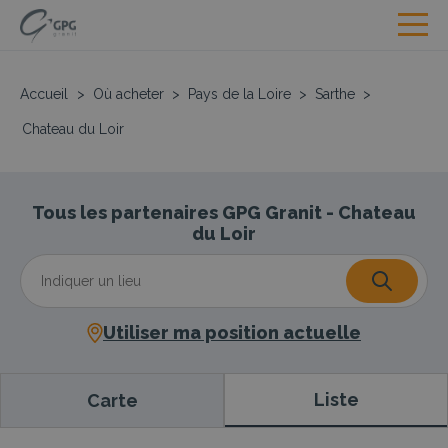
Accueil
>
Où acheter
>
Pays de la Loire
>
Sarthe
>
Chateau du Loir
Tous les partenaires GPG Granit - Chateau
du Loir
Utiliser ma position actuelle
Liste
Carte