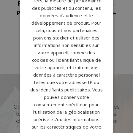
Tiers, la mesure de performance
Pompes funèbres Saint-Calais
→
des publicités et du contenu, les
Pompes funèbres Sainte-Jamme-
données d’audience et le
sur-Sarthe
→
développement de produit. Pour
cela, nous et nos partenaires
Pompes funèbres Savigné-
pouvons stocker et utiliser des
l'Évêque
→
informations non sensibles sur
Pompes funèbres Solesmes
→
votre appareil, comme des
cookies ou l'identifiant unique de
votre appareil, et traitons vos
données à caractère personnel
telles que votre adresse IP ou
des identifiants publicitaires. Vous
Des pierres tombales uniques et
pouvez donner votre
originales
consentement spécifique pour
GPG Granit offre un large choix de pierres
l’utilisation de la géolocalisation
tombales en granit de styles modernes,
précise et/ou des informations
classiques ou originales à personnaliser.
sur les caractéristiques de votre
DÉCOUVREZ NOTRE CATALOGUE