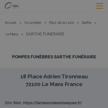
Accueil
>
Où acheter
>
Pays de la Loire
>
Sarthe
>
SARTHE FUNÉRAIRE
Le Mans
>
POMPES FUNÈBRES SARTHE FUNÉRAIRE
18 Place Adrien Tironneau
72100
Le Mans
France
Site Web:
https://lamaisondesobseques.fr/