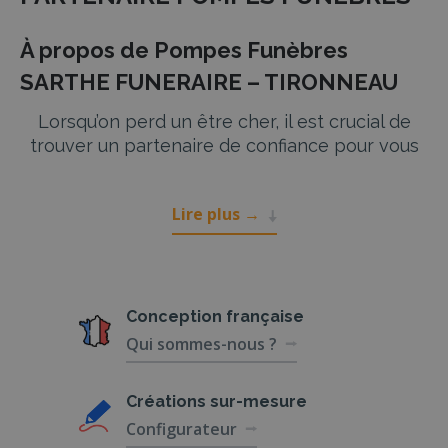
À propos de Pompes Funèbres
SARTHE FUNERAIRE – TIRONNEAU
Lorsqu’on perd un être cher, il est crucial de
trouver un partenaire de confiance pour vous
accompagner dans cette période difficile.
**SARTHE FUNERAIRE – TIRONNEAU**, l’une de
Lire plus
→
nos partenaires marbriers et pompes
funèbres, se distingue par son
professionnalisme et son humanité. Implantée
de longue date avec un savoir-faire reconnu,
cette agence de pompes funèbres offre une
Conception
française
gamme complète de services pour prendre
Qui sommes-nous ?
soin de toutes les démarches liées aux
obsèques.
Créations
sur-mesure
Services de SARTHE FUNERAIRE –
Configurateur