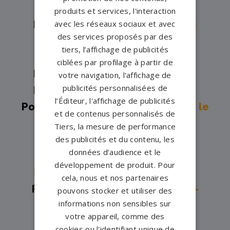
Foulletourte→
produits et services, l'interaction
avec les réseaux sociaux et avec
Pompes funèbres -
Chateau du
des services proposés par des
Loir→
tiers, l’affichage de publicités
Pompes funèbres -
Connerré→
ciblées par profilage à partir de
Pompes funèbres -
Coulaines→
votre navigation, l'affichage de
publicités personnalisées de
Pompes funèbres -
Écommoy→
l’Éditeur, l'affichage de publicités
Pompes funèbres -
La chartre sur le
et de contenus personnalisés de
loir→
Tiers, la mesure de performance
Pompes funèbres -
La Ferté-
des publicités et du contenu, les
données d’audience et le
Bernard→
développement de produit. Pour
Pompes funèbres -
La Flèche→
cela, nous et nos partenaires
Pompes funèbres -
La Suze-sur-
pouvons stocker et utiliser des
informations non sensibles sur
Sarthe→
votre appareil, comme des
Pompes funèbres -
Laigne en
cookies ou l'identifiant unique de