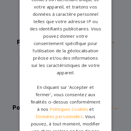
Belin→
votre appareil, et traitons vos
Pompes funèbres -
Le Grand-
données à caractère personnel
telles que votre adresse IP ou
Lucé→
des identifiants publicitaires. Vous
Pompes funèbres -
Le Mans→
pouvez donner votre
Pompes funèbres -
Marolles-les-
consentement spécifique pour
l’utilisation de la géolocalisation
Braults→
précise et/ou des informations
Pompes funèbres -
Montval sur
sur les caractéristiques de votre
Loir→
appareil.
Pompes funèbres -
Noyen-sur-
En cliquant sur 'Accepter et
Sarthe→
fermer', vous consentez aux
Pompes funèbres -
Ruaudin→
finalités ci-dessus conformément
Pompes funèbres -
Ruillé-sur-Loir→
à nos
Politiques Cookies
et
Données personnelles
. Vous
Pompes funèbres -
Sablé-sur-
pouvez, à tout moment, modifier
Sarthe→
vos choix cookies en bas de nos