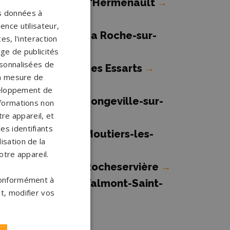
ompes funèbres L'Hermenault
→
os données à
ence utilisateur,
ompes funèbres La Roche-sur-
s, l'interaction
on
→
age de publicités
ersonnalisées de
ompes funèbres Les Essarts
→
 la mesure de
veloppement de
ompes funèbres Longeville-sur-
nformations non
re appareil, et
er
→
es identifiants
ompes funèbres Moutiers-les-
isation de la
auxfaits
→
otre appareil.
ompes funèbres Rocheservière
→
 conformément à
ompes funèbres Talmont-Saint-
t, modifier vos
ilaire
→