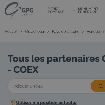
PIERRE
MONUMENT
TOMBALE
FUNÉRAIRE
Accueil
>
Où acheter
>
Pays de la Loire
>
Vendée
>
Tous les partenaires
- COEX
Utiliser ma position actuelle