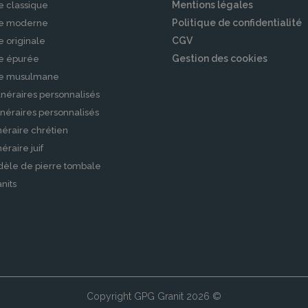
Mentions légales
e classique
Politique de confidentialité
le moderne
leurs proches, le contrat de prévoyance obsèques es
CGV
e originale
isés, vous permettant de prévoir et de financer vos
Gestion des cookies
le épurée
le musulmane
néraires personnalisés
néraires personnalisés
 peuvent s’avérer complexes et éprouvantes. Nos 
éraire chrétien
raire juif
dèle de pierre tombale
nistratives
nits
tes les démarches, de la déclaration du décès aux f
ssiez vous concentrer sur votre deuil et vos proch
s partenaires prennent en charge son obtention rapi
Copyright GPG Granit 2026 ©