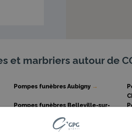
s et marbriers autour de 
Pompes funèbres Aubigny
→
P
C
Pompes funèbres Belleville-sur-
P
Vie
→
Pompes funèbres Chantonnay
→
P