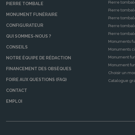
Pierre tombal
PIERRE TOMBALE
Contrats de prévoyance obsèques
Pierre tomba
MONUMENT FUNÉRAIRE
Pour ceux qui souhaitent alléger la charge de 
Pierre tombal
COEX proposent des contrats obsèques personnal
CONFIGURATEUR
Pierre tomba
vos volontés.
Pierre tomba
QUI SOMMES-NOUS ?
Monuments fu
Démarches après un Décès à COEX
CONSEILS
Monuments ci
Les démarches administratives après un décès
Monument fun
NOTRE ÉQUIPE DE RÉDACTION
étape pour faciliter ce processus.
Monument funé
FINANCEMENT DES OBSÈQUES
Choisir un mo
Accompagnement dans les démarches admi
FOIRE AUX QUESTIONS (FAQ)
Catalogue gra
Nos agences sont là pour vous assister dans tou
CONTACT
guident et vous accompagnent pour que vous pui
EMPLOI
Obtention de l’acte de décès
L’acte de décès est un document essentiel. No
autorités compétentes.
Choix du lieu de sépulture ou crémation