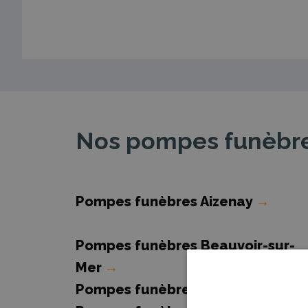
Nos pompes funèbre
Pompes funèbres Aizenay
→
Pompes funèbres Beauvoir-sur-
Mer
→
Pompes funèbres Challans
→