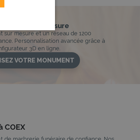
nement sur-mesure
sur mesure et un réseau de 1200
ance. Personnalisation avancée grâce à
figurateur 3D en ligne.
ISEZ VOTRE MONUMENT
 à COEX
t de marbrerie funéraire de confiance. Nos