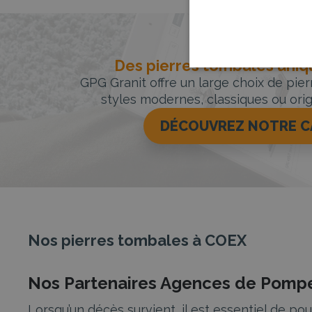
Des pierres tombales uniqu
GPG Granit offre un large choix de pie
styles modernes, classiques ou orig
DÉCOUVREZ NOTRE 
Nos pierres tombales à COEX
Nos Partenaires Agences de Pompe
Lorsqu’un décès survient, il est essentiel de 