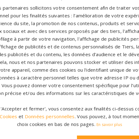
Pompes funèbres Jard-sur-Mer
→
P
 partenaires sollicitons votre consentement afin de traiter v
nel pour les finalités suivantes : l’amélioration de votre expéri
Pompes funèbres La Mothe
P
ience du site, la promotion de nos contenus, produits et service
Achard
→
Y
 sociaux et avec des services proposés par des tiers, l’affich
filage à partir de votre navigation, l'affichage de publicités p
-
Pompes funèbres Le Langon
→
P
'affichage de publicités et de contenus personnalisés de Tiers,
es publicités et du contenu, les données d’audience et le dé
Pompes funèbres Les Sables-
P
cela, nous et nos partenaires pouvons stocker et utiliser des i
votre appareil, comme des cookies ou l'identifiant unique de vot
d'Olonne
→
M
onnées à caractère personnel telles que votre adresse IP ou d
Pompes funèbres Montaigu
→
P
s. Vous pouvez donner votre consentement spécifique pour l’util
M
on précise et/ou des informations sur les caractéristiques de v
Pompes funèbres Pouzauges
→
P
r 'Accepter et fermer', vous consentez aux finalités ci-dessus
Pompes funèbres STE HERMINE
→
P
 Cookies
et
Données personnelles
. Vous pouvez, à tout momen
H
choix cookies en bas de nos pages.
En savoir plus