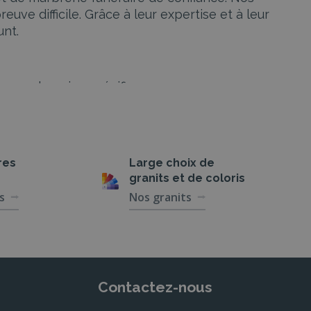
e difficile. Grâce à leur expertise et à leur
unt.
n vos besoins spécifiques.
complète. Ils s’occupent de chaque détail, du
res
Large choix de
granits et de coloris
s
Nos granits
émonie civile ou religieuse, nos agences à
uhaits de la famille. Vous pouvez opter pour des
Contactez-nous
a conception de monuments funéraires uniques,
 travail d’une qualité irréprochable.