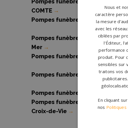
Pompes funèbres FONTENAY LE
Nous et nos
COMTE
→
caractère person
Pompes funèbres La Ferrière
→
la mesure d’aud
avec les réseaux
ciblées par pro
Pompes funèbres La Tranche-sur
l’Éditeur, l
Mer
→
performance d
Pompes funèbres Les Herbiers
→
produit. Pour 
sensibles sur 
traitons vos d
Pompes funèbres Maillezais
→
publicitaire
géolocalisati
Pompes funèbres Palluau
→
En cliquant su
Pompes funèbres Saint-Gilles-
nos
Politiques
Croix-de-Vie
→