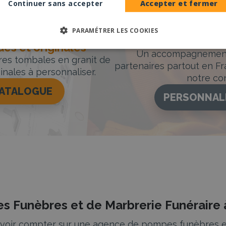
Continuer sans accepter
Accepter et fermer
PARAMÉTRER LES COOKIES
Accompag
es et originales
Un accompagnement 
rres tombales en granit de
partenaires partout en Fr
inales à personnaliser.
notre con
CATALOGUE
PERSONNAL
s Funèbres et de Marbrerie Funéraire
pouvoir compter sur une agence de pompes funèbres e