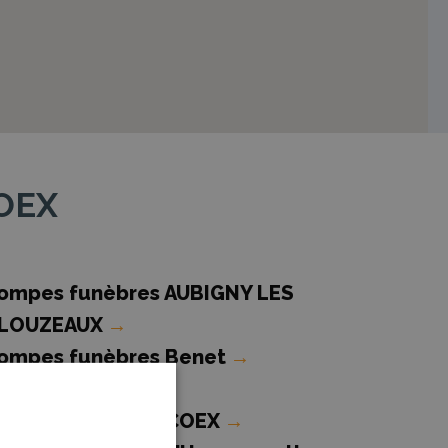
COEX
ompes funèbres AUBIGNY LES
LOUZEAUX
→
ompes funèbres Benet
→
ompes funèbres COEX
→