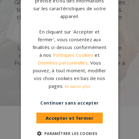
précise et/ou des informations
GPG Granit offre un large choix de pierres
sur les caractéristiques de votre
tombales en granit de styles modernes,
appareil.
classiques ou originales à personnaliser.
DÉCOUVREZ NOTRE CATALOGUE
En cliquant sur 'Accepter et
fermer', vous consentez aux
Accompagnement sur-mesure
finalités ci-dessus conformément
Un accompagnement sur mesure et un
à nos
Politiques Cookies
et
réseau de 1200 partenaires partout en
Données personnelles
. Vous
France. Personnalisation avancée grâce à
pouvez, à tout moment, modifier
notre configurateur 3D en ligne.
vos choix cookies en bas de nos
PERSONNALISEZ VOTRE MONUMENT
pages.
En savoir plus
Continuer sans accepter
Conception
française
Accepter et fermer
Qui sommes-nous ?
PARAMÉTRER LES COOKIES