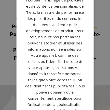
Mauxfaits
→
et de contenus personnalisés de
Pompes funèbres Palluau
→
Tiers, la mesure de performance
Pompes funèbres Pouzauges
→
des publicités et du contenu, les
données d’audience et le
Pompes funèbres Rocheservière
→
développement de produit. Pour
Pompes funèbres Saint-Gilles-Croix-
cela, nous et nos partenaires
de-Vie
→
pouvons stocker et utiliser des
informations non sensibles sur
Pompes funèbres STE HERMINE
→
votre appareil, comme des
Pompes funèbres Talmont-Saint-
cookies ou l'identifiant unique de
Hilaire
→
votre appareil, et traitons vos
données à caractère personnel
telles que votre adresse IP ou
des identifiants publicitaires. Vous
pouvez donner votre
consentement spécifique pour
Des pierres tombales uniques et
l’utilisation de la géolocalisation
originales