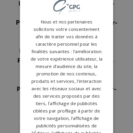
Pompes funèbres La Roche-sur-
Yon
→
Nous et nos partenaires
Pompes funèbres La Tranche-sur-
sollicitons votre consentement
Mer
→
afin de traiter vos données à
Pompes funèbres Le Langon
→
caractère personnel pour les
Pompes funèbres Les Essarts
→
finalités suivantes : l’amélioration
de votre expérience utilisateur, la
Pompes funèbres Les Herbiers
→
mesure d’audience du site, la
Pompes funèbres Les Sables-
promotion de nos contenus,
d'Olonne
→
produits et services, l'interaction
avec les réseaux sociaux et avec
Pompes funèbres Longeville-sur-
des services proposés par des
Mer
→
tiers, l’affichage de publicités
Pompes funèbres Maillezais
→
ciblées par profilage à partir de
Pompes funèbres Montaigu
→
votre navigation, l'affichage de
publicités personnalisées de
Pompes funèbres Moutiers-les-
l’Éditeur, l'affichage de publicités