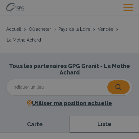
Accueil
>
Où acheter
>
Pays de la Loire
>
Vendée
>
La Mothe Achard
Tous les partenaires GPG Granit - La Mothe
Achard
Utiliser ma position actuelle
Liste
Carte