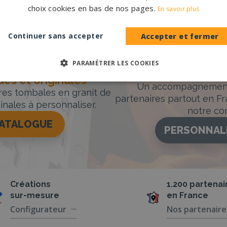
du-Var
→
choix cookies en bas de nos pages.
En savoir plus
Continuer sans accepter
Accepter et fermer
PARAMÉTRER LES COOKIES
Accompag
es et originales
Un accompagnement 
rres tombales en granit de
partenaires partout en Fr
inales à personnaliser.
notre con
CATALOGUE
PERSONNAL
Créations
1.200 partenai
sur-mesure
en France
Configurateur
Nos partenaire