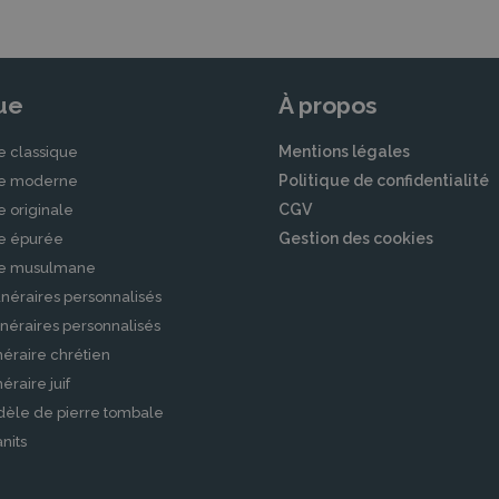
ue
À propos
Mentions légales
e classique
Politique de confidentialité
le moderne
CGV
e originale
Gestion des cookies
le épurée
le musulmane
néraires personnalisés
néraires personnalisés
éraire chrétien
raire juif
dèle de pierre tombale
nits