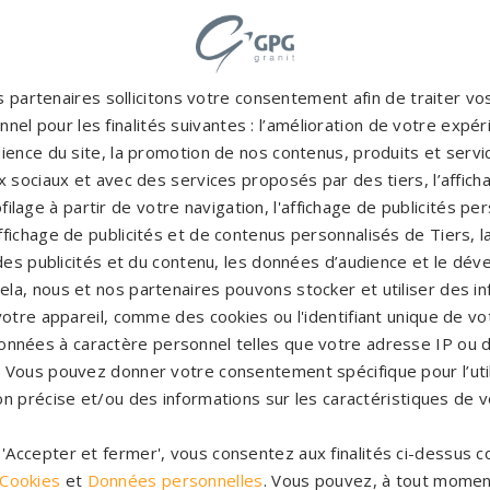
 partenaires sollicitons votre consentement afin de traiter v
nel pour les finalités suivantes : l’amélioration de votre expéri
ience du site, la promotion de nos contenus, produits et service
 sociaux et avec des services proposés par des tiers, l’affich
filage à partir de votre navigation, l'affichage de publicités p
 et marbriers autour de G
'affichage de publicités et de contenus personnalisés de Tiers,
es publicités et du contenu, les données d’audience et le dé
cela, nous et nos partenaires pouvons stocker et utiliser des i
votre appareil, comme des cookies ou l'identifiant unique de vot
Pompes funèbres Grasse
→
P
onnées à caractère personnel telles que votre adresse IP ou d
S
s. Vous pouvez donner votre consentement spécifique pour l’util
Pompes funèbres Nice
→
P
on précise et/ou des informations sur les caractéristiques de v
r 'Accepter et fermer', vous consentez aux finalités ci-dessus
Pompes funèbres Saint-Laurent-
 Cookies
et
Données personnelles
. Vous pouvez, à tout momen