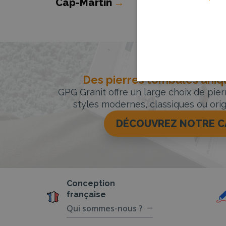
Cap-Martin
→
Des pierres tombales uniqu
GPG Granit offre un large choix de pie
styles modernes, classiques ou orig
DÉCOUVREZ NOTRE 
Conception
française
Qui sommes-nous ?