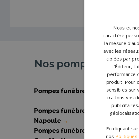
Nous et nos
caractère person
la mesure d’aud
avec les réseaux
ciblées par pro
Nos pompes funèbres
l’Éditeur, l
performance d
produit. Pour 
sensibles sur 
Pompes funèbres Antibes
→
traitons vos d
publicitaire
Pompes funèbres Mandelieu-la-
géolocalisati
Napoule
→
En cliquant su
Pompes funèbres Roquebrune-
nos
Politiques