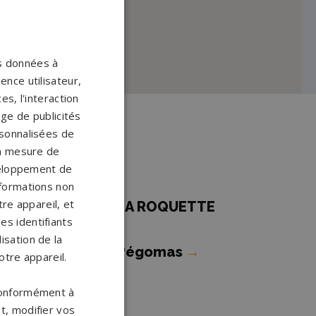
os données à
ence utilisateur,
s, l'interaction
age de publicités
ersonnalisées de
rasse
 la mesure de
veloppement de
nformations non
re appareil, et
ompes funèbres LA ROQUETTE
es identifiants
UR SIAGNE
→
isation de la
ompes funèbres Pégomas
→
otre appareil.
 conformément à
t, modifier vos