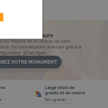
nement sur-mesure
sur mesure et un réseau de 1200
ance. Personnalisation avancée grâce à
figurateur 3D en ligne.
ISEZ VOTRE MONUMENT
res
Large choix de
granits et de coloris
s
Nos granits