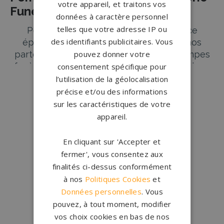
votre appareil, et traitons vos
Funéraire à NICE
données à caractère personnel
telles que votre adresse IP ou
Perdre un être cher est une expérience
des identifiants publicitaires. Vous
éprouvante et bouleversante. À NICE, nos
partenaires marbriers et agences de pompes
pouvez donner votre
funèbres comprennent l’importance d’offrir un
consentement spécifique pour
soutien respectueux et complet pour aider les
l’utilisation de la géolocalisation
familles à traverser cette période difficile. Nos
précise et/ou des informations
Lire plus
→
partenaires sont dévoués à vous accompagner
sur les caractéristiques de votre
dans chaque étape des funérailles, en veillant
appareil.
à ce que chaque aspect soit traité avec dignité
et respect.
En cliquant sur 'Accepter et
Conception
française
fermer', vous consentez aux
Services Funéraires Complets à NICE
Qui sommes-nous ?
finalités ci-dessus conformément
Les partenaires marbriers et agence de
à nos
Politiques Cookies
et
Créations
sur-mesure
pompes funèbres à NICE offrent une gamme
Données personnelles
. Vous
Configurateur
complète de services funéraires, adaptés à vos
pouvez, à tout moment, modifier
besoins et à ceux de vos proches.
vos choix cookies en bas de nos