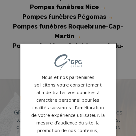
Pompes funèbres Nice
→
Pompes funèbres Pégomas
→
Pompes funèbres Roquebrune-Cap-
Martin
→
Pompes funèbres Saint-Laurent-du-
Var
→
Nous et nos partenaires
sollicitons votre consentement
afin de traiter vos données à
Des pierres tombales uniques et
caractère personnel pour les
originales
finalités suivantes : l’amélioration
GPG Granit offre un large choix de pierres
de votre expérience utilisateur, la
tombales en granit de styles modernes,
mesure d’audience du site, la
classiques ou originales à personnaliser.
promotion de nos contenus,