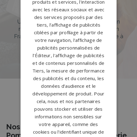
produits et services, l'interaction
DÉCOUVREZ NOTRE CATALOGUE
avec les réseaux sociaux et avec
Accompagnement sur-mesure
des services proposés par des
Un accompagnement sur mesure et un
tiers, l’affichage de publicités
réseau de 1200 partenaires partout en
ciblées par profilage à partir de
France. Personnalisation avancée grâce à
votre navigation, l'affichage de
notre configurateur 3D en ligne.
publicités personnalisées de
l’Éditeur, l'affichage de publicités
PERSONNALISEZ VOTRE MONUMENT
et de contenus personnalisés de
Tiers, la mesure de performance
des publicités et du contenu, les
données d’audience et le
développement de produit. Pour
cela, nous et nos partenaires
Nos pierres tombales à Nice
pouvons stocker et utiliser des
informations non sensibles sur
votre appareil, comme des
Nos Partenaires Agences de
cookies ou l'identifiant unique de
Pompes Funèbres et de Marbrerie