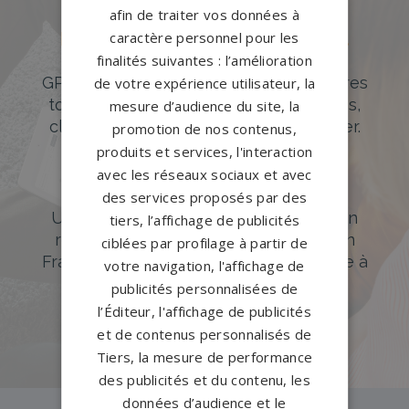
afin de traiter vos données à
caractère personnel pour les
Des pierres tombales uniques et
originales
finalités suivantes : l’amélioration
GPG Granit offre un large choix de pierres
de votre expérience utilisateur, la
tombales en granit de styles modernes,
mesure d’audience du site, la
classiques ou originales à personnaliser.
promotion de nos contenus,
produits et services, l'interaction
DÉCOUVREZ NOTRE CATALOGUE
avec les réseaux sociaux et avec
Accompagnement sur-mesure
des services proposés par des
Un accompagnement sur mesure et un
tiers, l’affichage de publicités
réseau de 1200 partenaires partout en
ciblées par profilage à partir de
France. Personnalisation avancée grâce à
votre navigation, l'affichage de
notre configurateur 3D en ligne.
publicités personnalisées de
l’Éditeur, l'affichage de publicités
PERSONNALISEZ VOTRE MONUMENT
et de contenus personnalisés de
Tiers, la mesure de performance
des publicités et du contenu, les
données d’audience et le