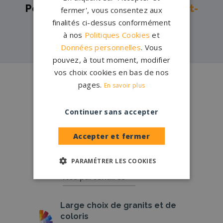
Pompes funèbres -
Saint-Laurent-
fermer', vous consentez aux
finalités ci-dessus conformément
du-Var→
à nos
Politiques Cookies
et
Données personnelles
. Vous
pouvez, à tout moment, modifier
vos choix cookies en bas de nos
Conception
française
pages.
En savoir plus
Qui sommes-nous ?
Continuer sans accepter
Créations
sur-mesure
Configurateur
Accepter et fermer
PARAMÉTRER LES COOKIES
1.200 partenaires
en France
Nos partenaires
Large choix de
granits et de
coloris