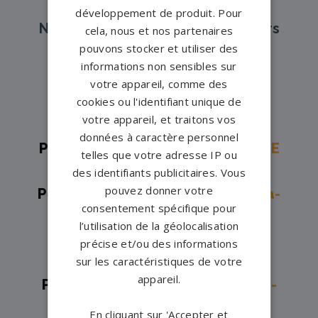
développement de produit. Pour
Nos pompes funèbres et marbriers
cela, nous et nos partenaires
partenaires à proximité
pouvons stocker et utiliser des
informations non sensibles sur
votre appareil, comme des
cookies ou l'identifiant unique de
Pompes funèbres -
Antibes→
votre appareil, et traitons vos
Pompes funèbres -
Grasse→
données à caractère personnel
Pompes funèbres -
LA ROQUETTE
telles que votre adresse IP ou
SUR SIAGNE→
des identifiants publicitaires. Vous
pouvez donner votre
Pompes funèbres -
Mandelieu-la-
consentement spécifique pour
Napoule→
l’utilisation de la géolocalisation
Pompes funèbres -
Nice→
précise et/ou des informations
Pompes funèbres -
Pégomas→
sur les caractéristiques de votre
appareil.
Pompes funèbres -
Roquebrune-
Cap-Martin→
En cliquant sur 'Accepter et