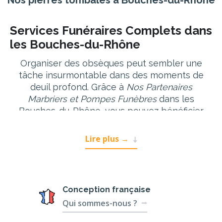
Nos pierres tombales à Bouches-du-Rhône
Services Funéraires Complets dans
les Bouches-du-Rhône
Organiser des obsèques peut sembler une
tâche insurmontable dans des moments de
deuil profond. Grâce à
Nos Partenaires
Marbriers et Pompes Funèbres
dans les
Bouches-du-Rhône, vous pouvez bénéficier
d’un accompagnement complet et
professionnel pour rendre un hommage digne
Lire plus
→
à vos proches.
Inhumation et Crémation
Dans les Bouches-du-Rhône,
Nos Partenaires
Conception
française
Marbriers et Pompes Funèbres
proposent une
Qui sommes-nous ?
gamme complète de services, incluant
inhumation
et
crémation
. Que vous préfériez