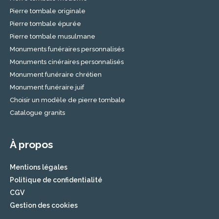
des démarches organisationnelles et
Pierre tombale originale
financières. Nos agences partenaires vous
Pierre tombale épurée
conseillent sur les meilleures options
Pierre tombale musulmane
disponibles pour chaque situation spécifique.
Monuments funéraires personnalisés
Démarches après un Décès dans
Monuments cinéraires personnalisés
les Bouches-du-Rhône
Monument funéraire chrétien
Monument funéraire juif
Après un décès, de nombreuses démarches
Choisir un modèle de pierre tombale
administratives doivent être accomplies. Dans
ce contexte,
Nos Partenaires Marbriers et
Catalogue granits
Pompes Funèbres
assurent un soutien efficace
aux familles dans les Bouches-du-Rhône.
À propos
Accompagnement dans les
Mentions légales
Démarches Administratives
Politique de confidentialité
Nos partenaires prennent en charge les
CGV
démarches administratives
, notamment la
Gestion des cookies
déclaration de décès, la coordination avec les