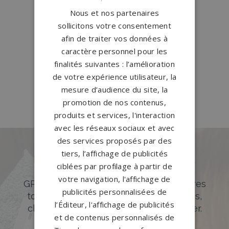
Pompes funèbres Salon-de-
Nous et nos partenaires
Provence
→
sollicitons votre consentement
Pompes funèbres Sausset-les-
afin de traiter vos données à
caractère personnel pour les
Pins
→
finalités suivantes : l’amélioration
Pompes funèbres Trets
→
de votre expérience utilisateur, la
Pompes funèbres Vitrolles
→
mesure d’audience du site, la
promotion de nos contenus,
produits et services, l'interaction
avec les réseaux sociaux et avec
des services proposés par des
tiers, l’affichage de publicités
Des pierres tombales uniques et
ciblées par profilage à partir de
originales
votre navigation, l'affichage de
GPG Granit offre un large choix de pierres
publicités personnalisées de
tombales en granit de styles modernes,
l’Éditeur, l'affichage de publicités
classiques ou originales à personnaliser.
et de contenus personnalisés de
DÉCOUVREZ NOTRE CATALOGUE