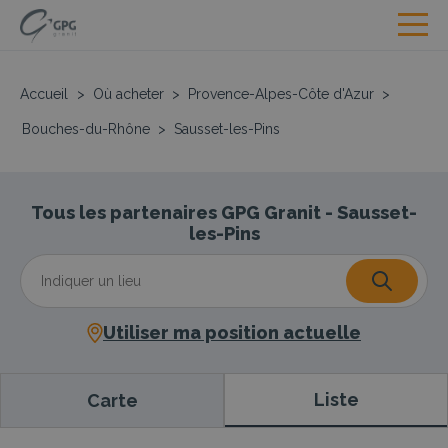
Accueil
>
Où acheter
>
Provence-Alpes-Côte d'Azur
>
Bouches-du-Rhône
>
Sausset-les-Pins
Tous les partenaires GPG Granit - Sausset-
les-Pins
Utiliser ma position actuelle
Liste
Carte