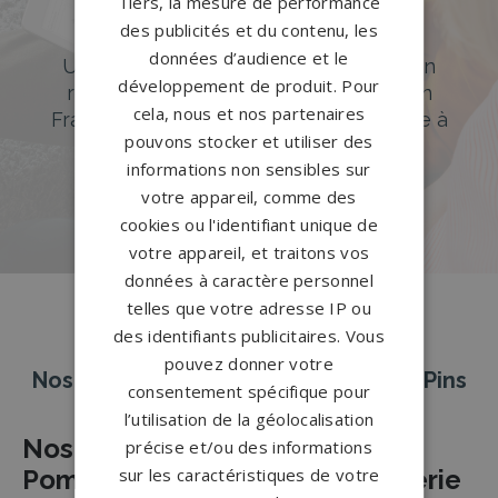
Tiers, la mesure de performance
des publicités et du contenu, les
Accompagnement sur-mesure
données d’audience et le
Un accompagnement sur mesure et un
développement de produit. Pour
réseau de 1200 partenaires partout en
cela, nous et nos partenaires
France. Personnalisation avancée grâce à
pouvons stocker et utiliser des
notre configurateur 3D en ligne.
informations non sensibles sur
PERSONNALISEZ VOTRE MONUMENT
votre appareil, comme des
cookies ou l'identifiant unique de
votre appareil, et traitons vos
données à caractère personnel
telles que votre adresse IP ou
des identifiants publicitaires. Vous
pouvez donner votre
Nos pierres tombales à Sausset-les-Pins
consentement spécifique pour
l’utilisation de la géolocalisation
Nos Partenaires Agences de
précise et/ou des informations
sur les caractéristiques de votre
Pompes Funèbres et de Marbrerie