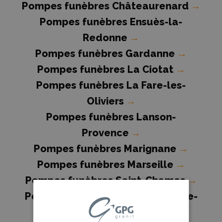
Pompes funèbres Châteaurenard
→
Pompes funèbres Ensuès-la-
Redonne
→
Pompes funèbres Gardanne
→
Pompes funèbres La Ciotat
→
Pompes funèbres La Fare-les-
Oliviers
→
Pompes funèbres Lanson-
Provence
→
Pompes funèbres Marignane
→
Pompes funèbres Marseille
→
Pompes funèbres Saint-Chamas
→
Pompes funèbres Saint-Martin-de-
Crau
→