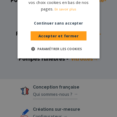
Pompes funèbres -
Saint-Martin-de-
vos choix cookies en bas de nos
Crau→
pages.
En savoir plus
Pompes funèbres -
Salon-de-
Continuer sans accepter
Provence→
Pompes funèbres -
Sausset-les-
Accepter et fermer
Pins→
PARAMÉTRER LES COOKIES
Pompes funèbres -
Trets→
Pompes funèbres -
Vitrolles→
Conception
française
Qui sommes-nous ?
Créations
sur-mesure
Configurateur