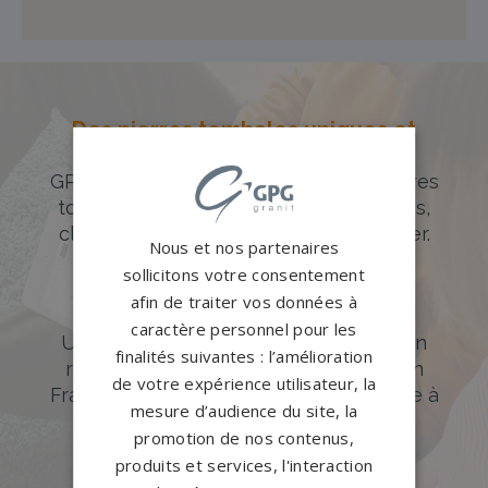
Des pierres tombales uniques et
originales
GPG Granit offre un large choix de pierres
tombales en granit de styles modernes,
classiques ou originales à personnaliser.
Nous et nos partenaires
sollicitons votre consentement
DÉCOUVREZ NOTRE CATALOGUE
afin de traiter vos données à
Accompagnement sur-mesure
caractère personnel pour les
Un accompagnement sur mesure et un
finalités suivantes : l’amélioration
réseau de 1200 partenaires partout en
de votre expérience utilisateur, la
France. Personnalisation avancée grâce à
mesure d’audience du site, la
notre configurateur 3D en ligne.
promotion de nos contenus,
PERSONNALISEZ VOTRE MONUMENT
produits et services, l'interaction