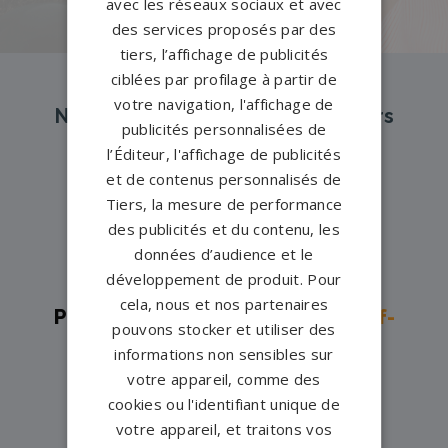
avec les réseaux sociaux et avec
des services proposés par des
tiers, l’affichage de publicités
ciblées par profilage à partir de
votre navigation, l'affichage de
Nos pompes funèbres et marbriers
publicités personnalisées de
partenaires à proximité
l’Éditeur, l'affichage de publicités
et de contenus personnalisés de
Tiers, la mesure de performance
Pompes funèbres -
Aix-en-
des publicités et du contenu, les
Provence→
données d’audience et le
développement de produit. Pour
Pompes funèbres -
Aubagne→
cela, nous et nos partenaires
Pompes funèbres -
Châteauneuf-
pouvons stocker et utiliser des
les-Martigues→
informations non sensibles sur
Pompes funèbres -
votre appareil, comme des
cookies ou l'identifiant unique de
Châteaurenard→
votre appareil, et traitons vos
Pompes funèbres -
Ensuès-la-