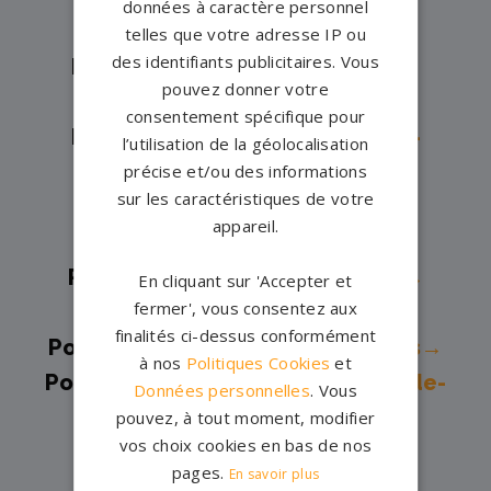
données à caractère personnel
Redonne→
telles que votre adresse IP ou
des identifiants publicitaires. Vous
Pompes funèbres -
Gardanne→
pouvez donner votre
Pompes funèbres -
La Ciotat→
consentement spécifique pour
Pompes funèbres -
La Fare-les-
l’utilisation de la géolocalisation
Oliviers→
précise et/ou des informations
sur les caractéristiques de votre
Pompes funèbres -
Lanson-
appareil.
Provence→
Pompes funèbres -
Marignane→
En cliquant sur 'Accepter et
fermer', vous consentez aux
Pompes funèbres -
Marseille→
finalités ci-dessus conformément
Pompes funèbres -
Saint-Chamas→
à nos
Politiques Cookies
et
Pompes funèbres -
Saint-Martin-de-
Données personnelles
. Vous
Crau→
pouvez, à tout moment, modifier
vos choix cookies en bas de nos
Pompes funèbres -
Salon-de-
pages.
En savoir plus
Provence→