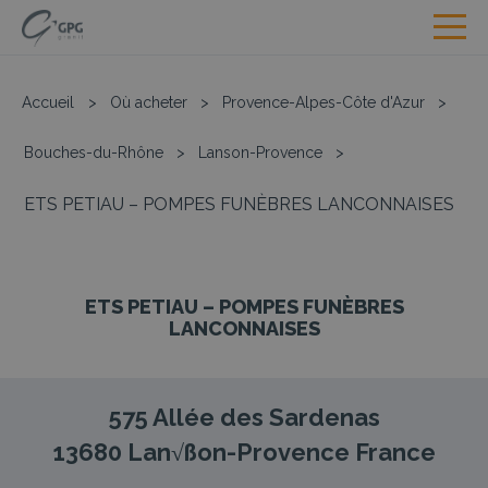
Accueil
>
Où acheter
>
Provence-Alpes-Côte d'Azur
>
Bouches-du-Rhône
>
Lanson-Provence
>
ETS PETIAU – POMPES FUNÈBRES LANCONNAISES
ETS PETIAU – POMPES FUNÈBRES
LANCONNAISES
575 Allée des Sardenas
13680
Lan√ßon-Provence
France