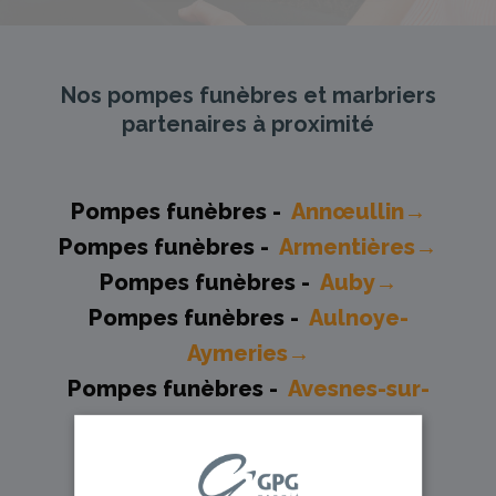
Nos pompes funèbres et marbriers
partenaires à proximité
Pompes funèbres -
Annœullin→
Pompes funèbres -
Armentières→
Pompes funèbres -
Auby→
Pompes funèbres -
Aulnoye-
Aymeries→
Pompes funèbres -
Avesnes-sur-
Helpe→
Pompes funèbres -
Bailleul→
Pompes funèbres -
Cassel→