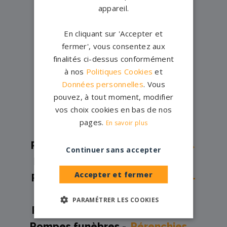
appareil.
Pompes funèbres -
Lille→
Pompes funèbres -
Linselles→
En cliquant sur 'Accepter et
fermer', vous consentez aux
Pompes funèbres -
Loos→
finalités ci-dessus conformément
Pompes funèbres -
Lys-lez-
à nos
Politiques Cookies
et
Lannoy→
Données personnelles
. Vous
Pompes funèbres -
Marcq-en-
pouvez, à tout moment, modifier
vos choix cookies en bas de nos
Baroeul→
pages.
En savoir plus
Pompes funèbres -
Marly→
Pompes funèbres -
Maubeuge→
Continuer sans accepter
Pompes funèbres -
MOUVAUX→
Accepter et fermer
Pompes funèbres -
Neuville-en-
Ferrain→
PARAMÉTRER LES COOKIES
Pompes funèbres -
Ostricourt→
Pompes funèbres -
Pérenchies→