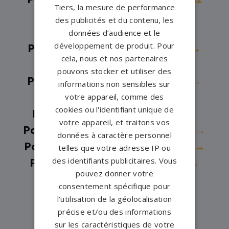
Tiers, la mesure de performance
Haubourdin→
des publicités et du contenu, les
Pompes funèbres -
HALLUIN→
données d’audience et le
développement de produit. Pour
Pompes funèbres -
Haubourdin→
cela, nous et nos partenaires
Pompes funèbres -
Haulchin→
pouvons stocker et utiliser des
Pompes funèbres -
Hazebrouck→
informations non sensibles sur
votre appareil, comme des
Pompes funèbres -
HEM→
cookies ou l'identifiant unique de
Pompes funèbres -
Houplines→
votre appareil, et traitons vos
Pompes funèbres -
La Madeleine→
données à caractère personnel
Pompes funèbres -
LAMBERSART→
telles que votre adresse IP ou
des identifiants publicitaires. Vous
Pompes funèbres -
Landrecies→
pouvez donner votre
Pompes funèbres -
Lannoy→
consentement spécifique pour
Pompes funèbres -
Lesquin→
l’utilisation de la géolocalisation
Pompes funèbres -
LIGNY EN
précise et/ou des informations
sur les caractéristiques de votre
CAMBRESIS→