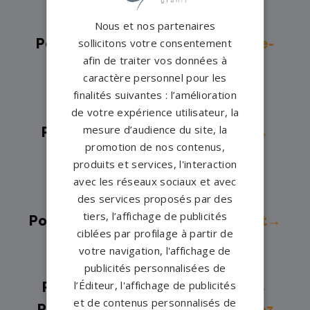
Pompes funèbres -
Comines→
Nous et nos partenaires
Pompes funèbres -
Coudekerque-
sollicitons votre consentement
afin de traiter vos données à
Branche→
caractère personnel pour les
Pompes funèbres -
Croix→
finalités suivantes : l’amélioration
Pompes funèbres -
DOUAI→
de votre expérience utilisateur, la
mesure d’audience du site, la
Pompes funèbres -
Dunkerque→
promotion de nos contenus,
Pompes funèbres -
Ferrière-la-
produits et services, l'interaction
Grande→
avec les réseaux sociaux et avec
Pompes funèbres -
Fourmies→
des services proposés par des
tiers, l’affichage de publicités
Pompes funèbres -
Gouzeaucourt→
ciblées par profilage à partir de
Pompes funèbres -
Grande-
votre navigation, l'affichage de
Synthe→
publicités personnalisées de
l’Éditeur, l'affichage de publicités
Pompes funèbres -
Gravelines→
et de contenus personnalisés de
Pompes funèbres -
Hallennes Lez