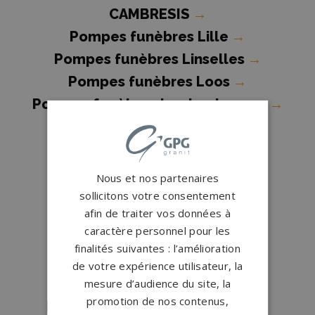
CAMBRESIS
→
Pompes funèbres Lille
→
Pompes funèbres Linselles
→
Pompes funèbres Loos
→
Pompes funèbres Lys-lez-Lannoy
→
Pompes funèbres Marcq-en-
Baroeul
→
Pompes funèbres Marly
→
Nous et nos partenaires
Pompes funèbres Maubeuge
→
sollicitons votre consentement
afin de traiter vos données à
Pompes funèbres MOUVAUX
→
caractère personnel pour les
Pompes funèbres Neuville-en-
finalités suivantes : l’amélioration
Ferrain
→
de votre expérience utilisateur, la
Pompes funèbres Ostricourt
→
mesure d’audience du site, la
promotion de nos contenus,
Pompes funèbres Pérenchies
→