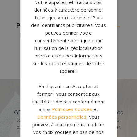
votre appareil, et traitons vos
d'Ascq
→
données à caractère personnel
Pompes funèbres Wallers
→
telles que votre adresse IP ou
des identifiants publicitaires. Vous
Pompes funèbres Wambrechies
→
pouvez donner votre
Pompes funèbres Wasquehal
→
consentement spécifique pour
Pompes funèbres Wattrelos
→
l’utilisation de la géolocalisation
Pompes funèbres Waziers
→
précise et/ou des informations
sur les caractéristiques de votre
appareil.
En cliquant sur 'Accepter et
fermer', vous consentez aux
Des pierres tombales uniques et
finalités ci-dessus conformément
originales
à nos
Politiques Cookies
et
GPG Granit offre un large choix de pierres
Données personnelles
. Vous
tombales en granit de styles modernes,
pouvez, à tout moment, modifier
classiques ou originales à personnaliser.
vos choix cookies en bas de nos