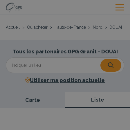
Accueil
>
Où acheter
>
Hauts-de-France
>
Nord
>
DOUAI
Tous les partenaires GPG Granit - DOUAI
Utiliser ma position actuelle
Liste
Carte