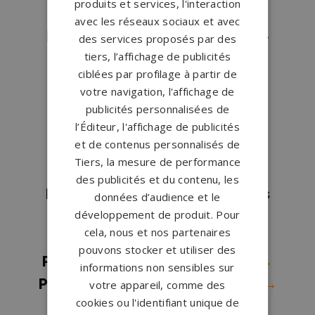
produits et services, l'interaction
Pompes funèbres Phalempin
→
avec les réseaux sociaux et avec
Pompes funèbres Quesnoy-sur-
des services proposés par des
tiers, l’affichage de publicités
Deûle
→
ciblées par profilage à partir de
Pompes funèbres Roncq
→
votre navigation, l'affichage de
Pompes funèbres Roubaix
→
publicités personnalisées de
Pompes funèbres Saint Pol Sur
l’Éditeur, l'affichage de publicités
et de contenus personnalisés de
Mer
→
Tiers, la mesure de performance
Pompes funèbres Somain
→
des publicités et du contenu, les
Pompes funèbres St Amand Les
données d’audience et le
développement de produit. Pour
Eaux
→
cela, nous et nos partenaires
Pompes funèbres ST ANDRE
→
pouvons stocker et utiliser des
Pompes funèbres TOURCOING
→
informations non sensibles sur
Pompes funèbres Valenciennes
→
votre appareil, comme des
cookies ou l'identifiant unique de
Pompes funèbres Villeneuve-