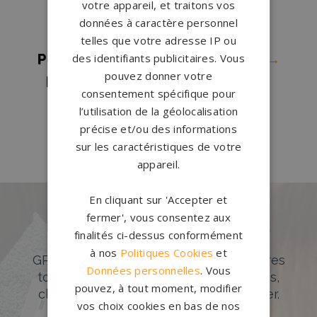
votre appareil, et traitons vos
d'Ascq
→
données à caractère personnel
Pompes funèbres Wallers
→
telles que votre adresse IP ou
des identifiants publicitaires. Vous
Pompes funèbres Wambrechies
→
pouvez donner votre
Pompes funèbres Wasquehal
→
consentement spécifique pour
Pompes funèbres Wattrelos
→
l’utilisation de la géolocalisation
Pompes funèbres Waziers
→
précise et/ou des informations
sur les caractéristiques de votre
appareil.
En cliquant sur 'Accepter et
fermer', vous consentez aux
Des pierres tombales uniques et
finalités ci-dessus conformément
originales
à nos
Politiques Cookies
et
GPG Granit offre un large choix de pierres
Données personnelles
. Vous
tombales en granit de styles modernes,
pouvez, à tout moment, modifier
classiques ou originales à personnaliser.
vos choix cookies en bas de nos