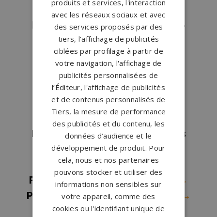
produits et services, l'interaction
Pompes funèbres Phalempin
→
avec les réseaux sociaux et avec
Pompes funèbres Quesnoy-sur-
des services proposés par des
tiers, l’affichage de publicités
Deûle
→
ciblées par profilage à partir de
Pompes funèbres Roncq
→
votre navigation, l'affichage de
Pompes funèbres Roubaix
→
publicités personnalisées de
Pompes funèbres Saint Pol Sur
l’Éditeur, l'affichage de publicités
et de contenus personnalisés de
Mer
→
Tiers, la mesure de performance
Pompes funèbres Somain
→
des publicités et du contenu, les
Pompes funèbres St Amand Les
données d’audience et le
développement de produit. Pour
Eaux
→
cela, nous et nos partenaires
Pompes funèbres ST ANDRE
→
pouvons stocker et utiliser des
Pompes funèbres TOURCOING
→
informations non sensibles sur
Pompes funèbres Valenciennes
→
votre appareil, comme des
cookies ou l'identifiant unique de
Pompes funèbres Villeneuve-