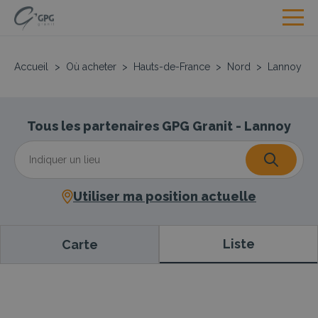
Accueil
>
Où acheter
>
Hauts-de-France
>
Nord
>
Lannoy
Tous les partenaires GPG Granit - Lannoy
Utiliser ma position actuelle
Liste
Carte