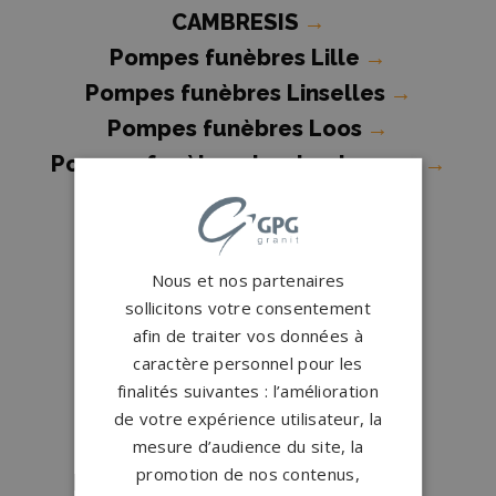
CAMBRESIS
→
Pompes funèbres Lille
→
Pompes funèbres Linselles
→
Pompes funèbres Loos
→
Pompes funèbres Lys-lez-Lannoy
→
Pompes funèbres Marcq-en-
Baroeul
→
Pompes funèbres Marly
→
Nous et nos partenaires
Pompes funèbres Maubeuge
→
sollicitons votre consentement
afin de traiter vos données à
Pompes funèbres MOUVAUX
→
caractère personnel pour les
Pompes funèbres Neuville-en-
finalités suivantes : l’amélioration
Ferrain
→
de votre expérience utilisateur, la
Pompes funèbres Ostricourt
→
mesure d’audience du site, la
promotion de nos contenus,
Pompes funèbres Pérenchies
→