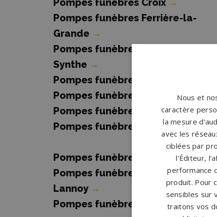
Pompes funèbres Croix
→
Pompes funèbres Ferrière-la-
Grande
→
Pompes funèbres Grande-
Synthe
→
Pompes funèbres HALLUIN
→
Pompes funèbres Hazebrouck
→
Nous et nos
caractère person
Pompes funèbres La Madeleine
la mesure d’aud
Pompes funèbres Lannoy
→
avec les réseaux
ciblées par pro
Pompes funèbres Lille
→
l’Éditeur, l
performance d
Pompes funèbres Lys-lez-
produit. Pour 
Lannoy
→
sensibles sur 
Pompes funèbres Maubeuge
→
traitons vos d