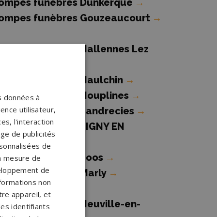
ompes funèbres Dunkerque
→
ompes funèbres Gouzeaucourt
→
ompes funèbres Hallennes Lez
aubourdin
→
ompes funèbres Haulchin
→
ompes funèbres Houplines
→
os données à
ence utilisateur,
ompes funèbres Landrecies
→
s, l'interaction
ompes funèbres LIGNY EN
age de publicités
AMBRESIS
→
ersonnalisées de
ompes funèbres Loos
→
 la mesure de
veloppement de
ompes funèbres Marly
→
nformations non
re appareil, et
ompes funèbres Neuville-en-
es identifiants