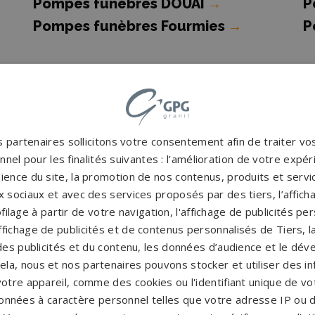
Pompes funèbres DOUAI
→
P
Pompes funèbres Fourmies
→
P
Pompes funèbres Gravelines
→
P
H
Pompes funèbres Haubourdin
→
P
Pompes funèbres HEM
→
P
 partenaires sollicitons votre consentement afin de traiter v
nel pour les finalités suivantes : l’amélioration de votre expéri
→
Pompes funèbres LAMBERSART
→
P
ience du site, la promotion de nos contenus, produits et service
Pompes funèbres Lesquin
→
P
 sociaux et avec des services proposés par des tiers, l’affich
C
filage à partir de votre navigation, l'affichage de publicités p
Pompes funèbres Linselles
→
P
'affichage de publicités et de contenus personnalisés de Tiers,
es publicités et du contenu, les données d’audience et le dé
Pompes funèbres Marcq-en-
P
cela, nous et nos partenaires pouvons stocker et utiliser des i
Baroeul
→
votre appareil, comme des cookies ou l'identifiant unique de vot
Pompes funèbres MOUVAUX
→
P
onnées à caractère personnel telles que votre adresse IP ou d