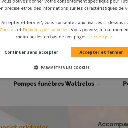
s. Vous pouvez donner votre consentement spécifique pour l’util
F
on précise et/ou des informations sur les caractéristiques de v
Pompes funèbres Pérenchies
→
P
Pompes funèbres Roncq
→
P
r 'Accepter et fermer', vous consentez aux finalités ci-dessus
 Cookies
et
Données personnelles
. Vous pouvez, à tout momen
choix cookies en bas de nos pages.
En savoir plus
Pompes funèbres Somain
→
P
E
Continuer sans accepter
Accepter et fermer
Pompes funèbres TOURCOING
→
P
Pompes funèbres Wallers
→
P
PARAMÉTRER LES COOKIES
Pompes funèbres Wattrelos
→
P
Accompag
es et originales