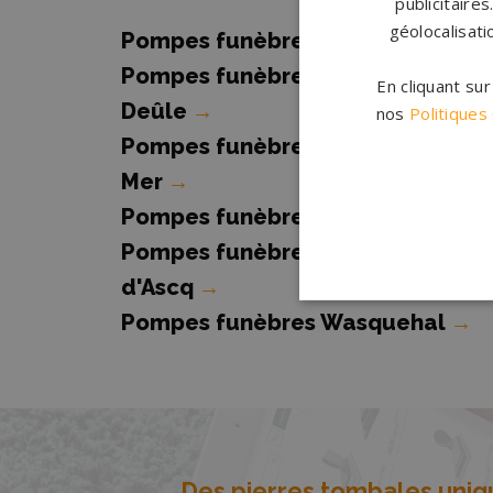
publicitaire
géolocalisati
Pompes funèbres Ostricourt
→
Pompes funèbres Quesnoy-sur-
En cliquant su
Deûle
→
nos
Politiques
Pompes funèbres Saint Pol Sur
Mer
→
Pompes funèbres ST ANDRE
→
Pompes funèbres Villeneuve-
d'Ascq
→
Pompes funèbres Wasquehal
→
Des pierres tombales uniqu