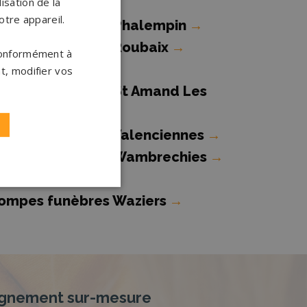
isation de la
errain
→
otre appareil.
ompes funèbres Phalempin
→
ompes funèbres Roubaix
→
 conformément à
t, modifier vos
ompes funèbres St Amand Les
aux
→
ompes funèbres Valenciennes
→
ompes funèbres Wambrechies
→
ompes funèbres Waziers
→
nement sur-mesure