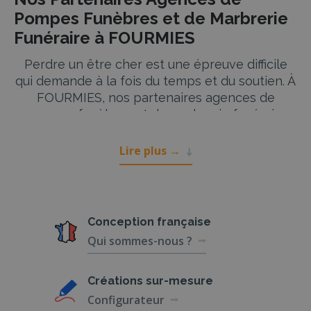
Pompes Funèbres et de Marbrerie
Funéraire à FOURMIES
Perdre un être cher est une épreuve difficile
qui demande à la fois du temps et du soutien. À
FOURMIES, nos partenaires agences de
pompes funèbres et de marbrerie funéraire
sont là pour vous accompagner dans chaque
étape de ce processus, en vous offrant des
Lire plus
→
services complets et respectueux. Que vous
ayez besoin d’organiser une cérémonie
funéraire, de choisir un cercueil ou encore de
gérer les démarches administratives après un
Conception
française
décès, nos partenaires sont à votre disposition
Qui sommes-nous ?
pour vous aider.
Services Funéraires Complets à
Créations
sur-mesure
FOURMIES
Configurateur