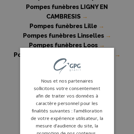
Pompes funèbres LIGNY EN
CAMBRESIS
→
Pompes funèbres Lille
→
Pompes funèbres Linselles
→
Pompes funèbres Loos
→
Pompes funèbres Lys-lez-Lannoy
→
Pompes funèbres Marcq-en-
Baroeul
→
Nous et nos partenaires
Pompes funèbres Marly
→
sollicitons votre consentement
Pompes funèbres Maubeuge
→
afin de traiter vos données à
Pompes funèbres MOUVAUX
→
caractère personnel pour les
finalités suivantes : l’amélioration
Pompes funèbres Neuville-en-
de votre expérience utilisateur, la
Ferrain
→
mesure d’audience du site, la
Pompes funèbres Ostricourt
→
promotion de nos contenus,