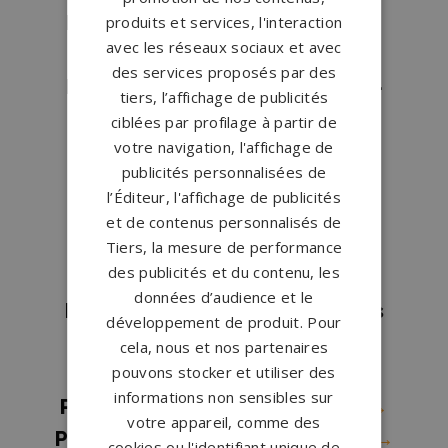
Pompes funèbres Pérenchies
→
produits et services, l'interaction
avec les réseaux sociaux et avec
Pompes funèbres Phalempin
→
des services proposés par des
Pompes funèbres Quesnoy-sur-
tiers, l’affichage de publicités
Deûle
→
ciblées par profilage à partir de
votre navigation, l'affichage de
Pompes funèbres Roncq
→
publicités personnalisées de
Pompes funèbres Roubaix
→
l’Éditeur, l'affichage de publicités
Pompes funèbres Saint Pol Sur
et de contenus personnalisés de
Mer
→
Tiers, la mesure de performance
des publicités et du contenu, les
Pompes funèbres Somain
→
données d’audience et le
Pompes funèbres St Amand Les
développement de produit. Pour
Eaux
→
cela, nous et nos partenaires
pouvons stocker et utiliser des
Pompes funèbres ST ANDRE
→
informations non sensibles sur
Pompes funèbres TOURCOING
→
votre appareil, comme des
Pompes funèbres Valenciennes
→
cookies ou l'identifiant unique de