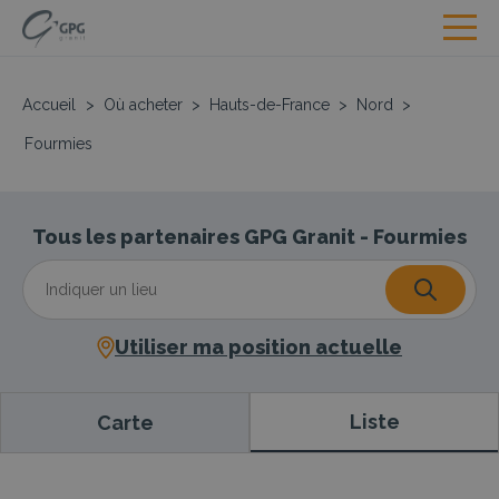
Accueil
>
Où acheter
>
Hauts-de-France
>
Nord
>
Fourmies
Tous les partenaires GPG Granit - Fourmies
Utiliser ma position actuelle
Liste
Carte