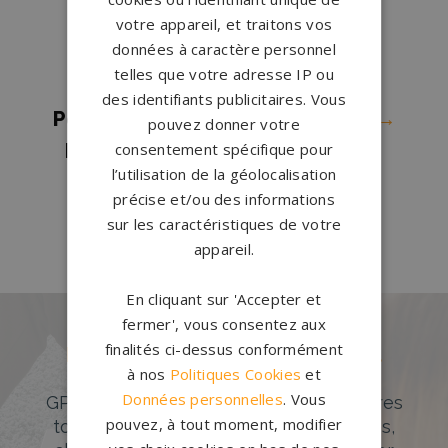
Pompes funèbres Villeneuve-
votre appareil, et traitons vos
données à caractère personnel
d'Ascq
→
telles que votre adresse IP ou
Pompes funèbres Wallers
→
des identifiants publicitaires. Vous
Pompes funèbres Wambrechies
→
pouvez donner votre
Pompes funèbres Wasquehal
→
consentement spécifique pour
l’utilisation de la géolocalisation
Pompes funèbres Wattrelos
→
précise et/ou des informations
Pompes funèbres Waziers
→
sur les caractéristiques de votre
appareil.
En cliquant sur 'Accepter et
fermer', vous consentez aux
finalités ci-dessus conformément
Des pierres tombales uniques et
à nos
Politiques Cookies
et
originales
Données personnelles
. Vous
GPG Granit offre un large choix de pierres
pouvez, à tout moment, modifier
tombales en granit de styles modernes,