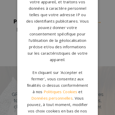
votre appareil, et traitons vos
d'Ascq
→
données à caractère personnel
Pompes funèbres Wallers
→
telles que votre adresse IP ou
des identifiants publicitaires. Vous
Pompes funèbres Wambrechies
→
pouvez donner votre
Pompes funèbres Wasquehal
→
consentement spécifique pour
Pompes funèbres Wattrelos
→
l’utilisation de la géolocalisation
Pompes funèbres Waziers
→
précise et/ou des informations
sur les caractéristiques de votre
appareil.
En cliquant sur 'Accepter et
fermer', vous consentez aux
Des pierres tombales uniques et
finalités ci-dessus conformément
originales
à nos
Politiques Cookies
et
GPG Granit offre un large choix de pierres
Données personnelles
. Vous
tombales en granit de styles modernes,
pouvez, à tout moment, modifier
classiques ou originales à personnaliser.
vos choix cookies en bas de nos