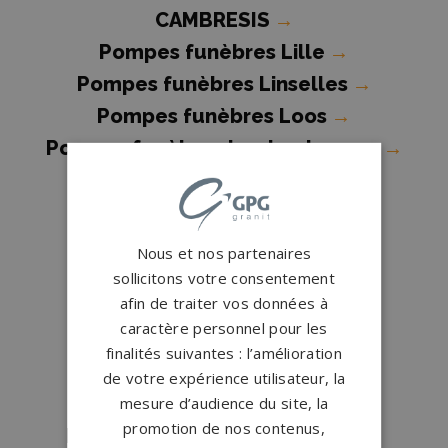
CAMBRESIS
→
Pompes funèbres Lille
→
Pompes funèbres Linselles
→
Pompes funèbres Loos
→
Pompes funèbres Lys-lez-Lannoy
→
Pompes funèbres Marcq-en-
Baroeul
→
Pompes funèbres Marly
→
Nous et nos partenaires
Pompes funèbres Maubeuge
→
sollicitons votre consentement
afin de traiter vos données à
Pompes funèbres MOUVAUX
→
caractère personnel pour les
Pompes funèbres Neuville-en-
finalités suivantes : l’amélioration
Ferrain
→
de votre expérience utilisateur, la
Pompes funèbres Ostricourt
→
mesure d’audience du site, la
promotion de nos contenus,
Pompes funèbres Pérenchies
→