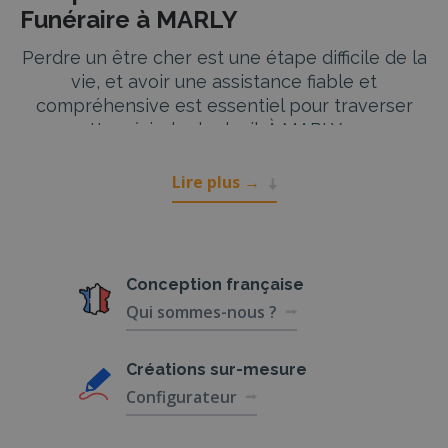
Funéraire à MARLY
Perdre un être cher est une étape difficile de la
vie, et avoir une assistance fiable et
compréhensive est essentiel pour traverser
cette période de deuil. À MARLY, nos
partenaires agences de pompes funèbres et
de marbrerie funéraire offrent des services
Lire plus
→
complets et bienveillants pour vous
accompagner dans l’organisation d’obsèques
respectueuses et dignes.
Conception
française
Services Funéraires Complets à
Qui sommes-nous ?
MARLY
Nos partenaires à MARLY vous proposent une
Créations
sur-mesure
gamme complète de services funéraires pour
Configurateur
répondre à tous vos besoins lors de la
préparation des obsèques. Voici un aperçu des