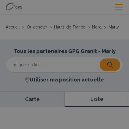
Accueil
>
Où acheter
>
Hauts-de-France
>
Nord
>
Marly
Tous les partenaires GPG Granit - Marly
Utiliser ma position actuelle
Liste
Carte