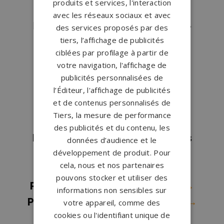
produits et services, l'interaction
Pompes funèbres Phalempin
→
avec les réseaux sociaux et avec
Pompes funèbres Quesnoy-sur-
des services proposés par des
tiers, l’affichage de publicités
Deûle
→
ciblées par profilage à partir de
Pompes funèbres Roncq
→
votre navigation, l'affichage de
Pompes funèbres Roubaix
→
publicités personnalisées de
Pompes funèbres Saint Pol Sur
l’Éditeur, l'affichage de publicités
et de contenus personnalisés de
Mer
→
Tiers, la mesure de performance
Pompes funèbres Somain
→
des publicités et du contenu, les
Pompes funèbres St Amand Les
données d’audience et le
développement de produit. Pour
Eaux
→
cela, nous et nos partenaires
Pompes funèbres ST ANDRE
→
pouvons stocker et utiliser des
Pompes funèbres TOURCOING
→
informations non sensibles sur
Pompes funèbres Valenciennes
→
votre appareil, comme des
cookies ou l'identifiant unique de
Pompes funèbres Villeneuve-