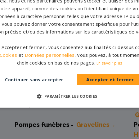
cela, nous et nos partenaires pouvons stocker et utiliser des i
votre appareil, comme des cookies ou l'identifiant unique de vot
 et marbriers partenaires 
onnées à caractère personnel telles que votre adresse IP ou d
s. Vous pouvez donner votre consentement spécifique pour l’util
on précise et/ou des informations sur les caractéristiques de v
Pompes funèbres -
Armentières→
P
r 'Accepter et fermer', vous consentez aux finalités ci-dessus
Pompes funèbres -
Avesnes-sur-
P
 Cookies
et
Données personnelles
. Vous pouvez, à tout momen
choix cookies en bas de nos pages.
En savoir plus
Helpe→
Pompes funèbres -
Comines→
P
Continuer sans accepter
Accepter et fermer
B
Pompes funèbres -
DOUAI→
P
PARAMÉTRER LES COOKIES
Pompes funèbres -
Fourmies→
P
Pompes funèbres -
Gravelines→
P
H