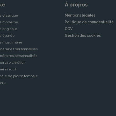
ue
À propos
Mentions légales
e classique
Politique de confidentialité
le moderne
CGV
e originale
Gestion des cookies
le épurée
le musulmane
néraires personnalisés
néraires personnalisés
éraire chrétien
raire juif
dèle de pierre tombale
nits