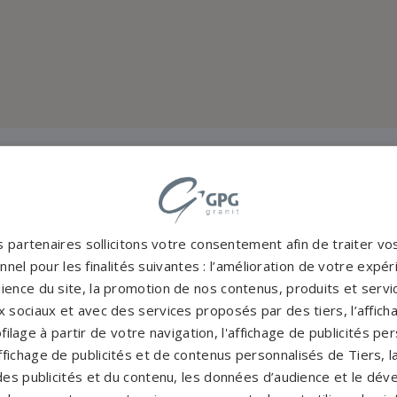
Accompag
es et originales
Un accompagnement 
 partenaires sollicitons votre consentement afin de traiter v
rres tombales en granit de
partenaires partout en Fr
nel pour les finalités suivantes : l’amélioration de votre expéri
inales à personnaliser.
notre con
ience du site, la promotion de nos contenus, produits et service
CATALOGUE
 sociaux et avec des services proposés par des tiers, l’affich
PERSONNAL
filage à partir de votre navigation, l'affichage de publicités p
'affichage de publicités et de contenus personnalisés de Tiers,
es publicités et du contenu, les données d’audience et le dé