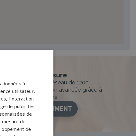
nement sur-mesure
sur mesure et un réseau de 1200
os données à
ance. Personnalisation avancée grâce à
ence utilisateur,
figurateur 3D en ligne.
s, l'interaction
age de publicités
ISEZ VOTRE MONUMENT
ersonnalisées de
 la mesure de
veloppement de