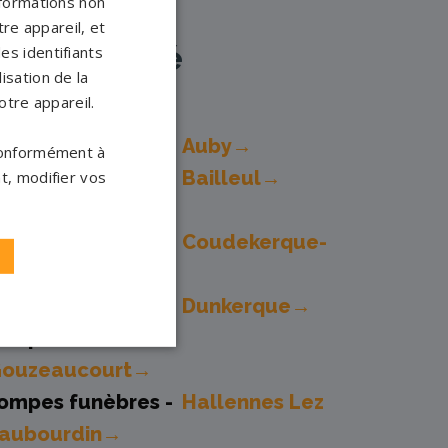
nformations non
re appareil, et
à proximité
es identifiants
isation de la
otre appareil.
ompes funèbres -
Auby→
 conformément à
ompes funèbres -
Bailleul→
t, modifier vos
ompes funèbres -
Coudekerque-
ranche→
ompes funèbres -
Dunkerque→
ompes funèbres -
Gouzeaucourt→
ompes funèbres -
Hallennes Lez
aubourdin→