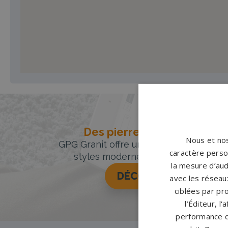
Des pierres tombales uniqu
Nous et nos
GPG Granit offre un large choix de pie
caractère person
styles modernes, classiques ou orig
la mesure d’aud
DÉCOUVREZ NOTRE 
avec les réseaux
ciblées par pro
l’Éditeur, l
performance d